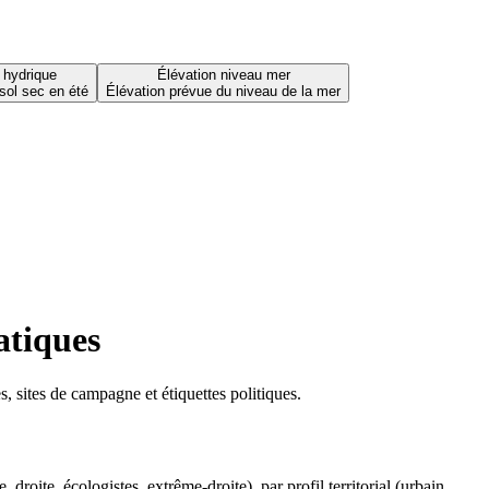
 hydrique
Élévation niveau mer
sol sec en été
Élévation prévue du niveau de la mer
atiques
 sites de campagne et étiquettes politiques.
oite, écologistes, extrême-droite), par profil territorial (urbain,