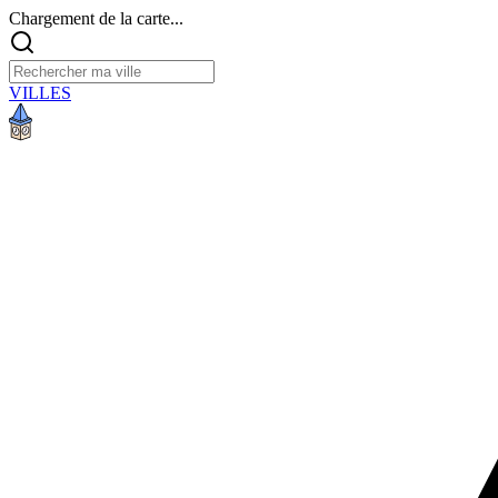
Chargement de la carte...
VILLES