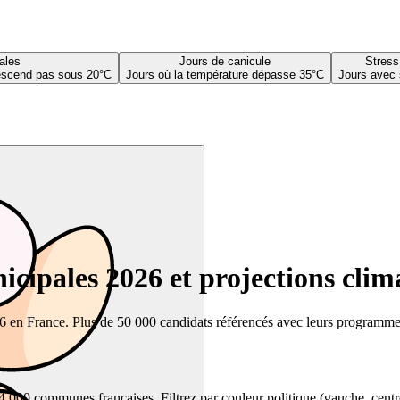
ales
Jours de canicule
Stress
descend pas sous 20°C
Jours où la température dépasse 35°C
Jours avec 
cipales 2026 et projections clim
26 en France. Plus de 50 000 candidats référencés avec leurs programmes,
00 communes françaises. Filtrez par couleur politique (gauche, centre, dr