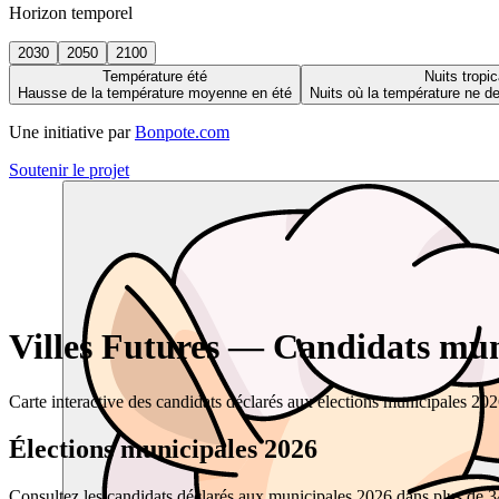
Horizon temporel
2030
2050
2100
Température été
Nuits tropic
Hausse de la température moyenne en été
Nuits où la température ne 
Une initiative par
Bonpote.com
Soutenir le projet
Villes Futures — Candidats muni
Carte interactive des candidats déclarés aux élections municipales 20
Élections municipales 2026
Consultez les candidats déclarés aux municipales 2026 dans plus de 34 0