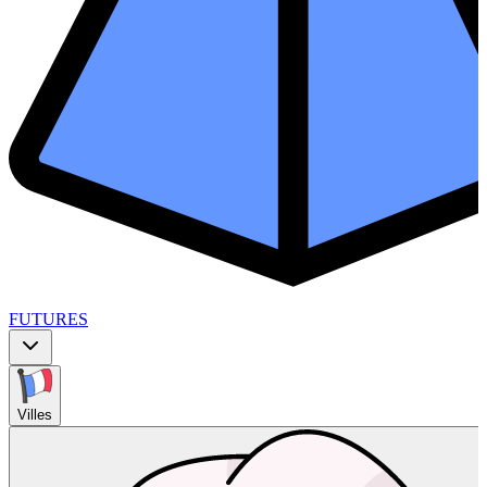
FUTURES
Villes