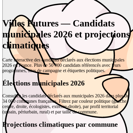
Villes Futures — Candidats
municipales 2026 et projections
climatiques
Carte interactive des candidats déclarés aux élections municipales
2026 en France. Plus de 50 000 candidats référencés avec leurs
programmes, sites de campagne et étiquettes politiques.
Élections municipales 2026
Consultez les candidats déclarés aux municipales 2026 dans plus de
34 000 communes françaises. Filtrez par couleur politique (gauche,
centre, droite, écologistes, extrême-droite), par profil territorial
(urbain, périurbain, rural) et par taille de commune.
Projections climatiques par commune