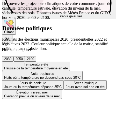
Découvrez les projections climatiques de votre commune : jours de
canicule, température estivale, élévation du niveau de la mer,
sécheresses des sols. Données issues de Météo France et du GIEC,
Brebis galeuses
horizons 2030, 2050 et 2100.
Données politiques
Climat
Résultats des élections municipales 2020, présidentielles 2022 et
législatives 2022. Couleur politique actuelle de la mairie, stabilité
politique, taux d'abstention.
Horizon temporel
2030
2050
2100
Température été
Hausse de la température moyenne en été
Nuits tropicales
Nuits où la température ne descend pas sous 20°C
Jours de canicule
Stress hydrique
Jours où la température dépasse 35°C
Jours avec sol sec en été
Élévation niveau mer
Élévation prévue du niveau de la mer