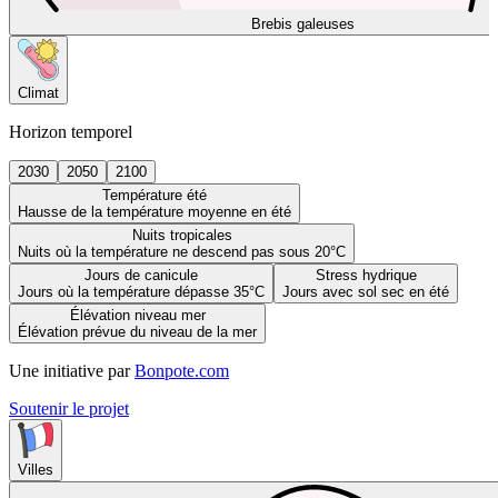
Brebis galeuses
Climat
Horizon temporel
2030
2050
2100
Température été
Hausse de la température moyenne en été
Nuits tropicales
Nuits où la température ne descend pas sous 20°C
Jours de canicule
Stress hydrique
Jours où la température dépasse 35°C
Jours avec sol sec en été
Élévation niveau mer
Élévation prévue du niveau de la mer
Une initiative par
Bonpote.com
Soutenir le projet
Villes