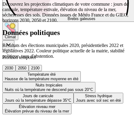
Découvrez les projections climatiques de votre commune : jours de
canicule, température estivale, élévation du niveau de la mer,
sécheresses des sols. Données issues de Météo France et du GIEC,
Brebis galeuses
horizons 2030, 2050 et 2100.
Données politiques
Climat
Résultats des élections municipales 2020, présidentielles 2022 et
législatives 2022. Couleur politique actuelle de la mairie, stabilité
politique, taux d'abstention.
Horizon temporel
2030
2050
2100
Température été
Hausse de la température moyenne en été
Nuits tropicales
Nuits où la température ne descend pas sous 20°C
Jours de canicule
Stress hydrique
Jours où la température dépasse 35°C
Jours avec sol sec en été
Élévation niveau mer
Élévation prévue du niveau de la mer