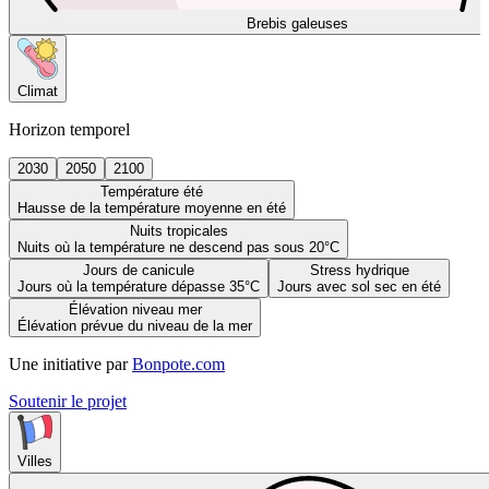
Brebis galeuses
Climat
Horizon temporel
2030
2050
2100
Température été
Hausse de la température moyenne en été
Nuits tropicales
Nuits où la température ne descend pas sous 20°C
Jours de canicule
Stress hydrique
Jours où la température dépasse 35°C
Jours avec sol sec en été
Élévation niveau mer
Élévation prévue du niveau de la mer
Une initiative par
Bonpote.com
Soutenir le projet
Villes