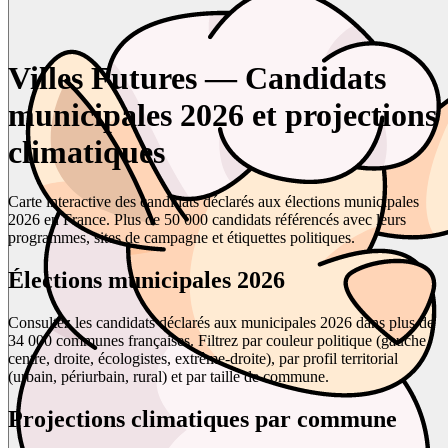
Villes Futures — Candidats
municipales 2026 et projections
climatiques
Carte interactive des candidats déclarés aux élections municipales
2026 en France. Plus de 50 000 candidats référencés avec leurs
programmes, sites de campagne et étiquettes politiques.
Élections municipales 2026
Consultez les candidats déclarés aux municipales 2026 dans plus de
34 000 communes françaises. Filtrez par couleur politique (gauche,
centre, droite, écologistes, extrême-droite), par profil territorial
(urbain, périurbain, rural) et par taille de commune.
Projections climatiques par commune