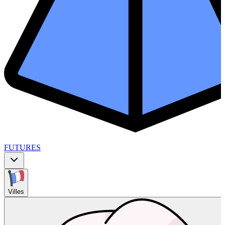
FUTURES
Villes