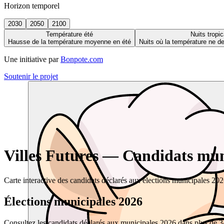
Horizon temporel
2030
2050
2100
Température été
Nuits tropic
Hausse de la température moyenne en été
Nuits où la température ne 
Une initiative par
Bonpote.com
Soutenir le projet
Villes Futures — Candidats muni
Carte interactive des candidats déclarés aux élections municipales 20
Élections municipales 2026
Consultez les candidats déclarés aux municipales 2026 dans plus de 34 0