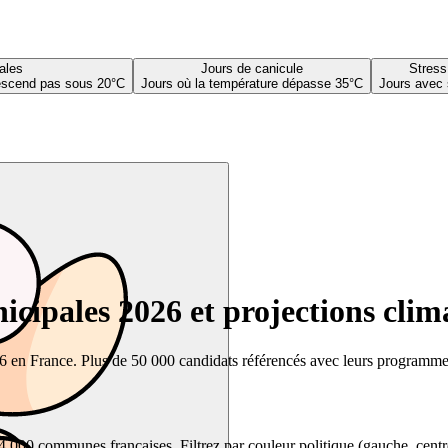
ales
Jours de canicule
Stress
descend pas sous 20°C
Jours où la température dépasse 35°C
Jours avec 
cipales 2026 et projections clim
26 en France. Plus de 50 000 candidats référencés avec leurs programmes,
00 communes françaises. Filtrez par couleur politique (gauche, centre, dr