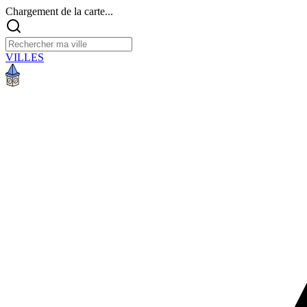
Chargement de la carte...
VILLES