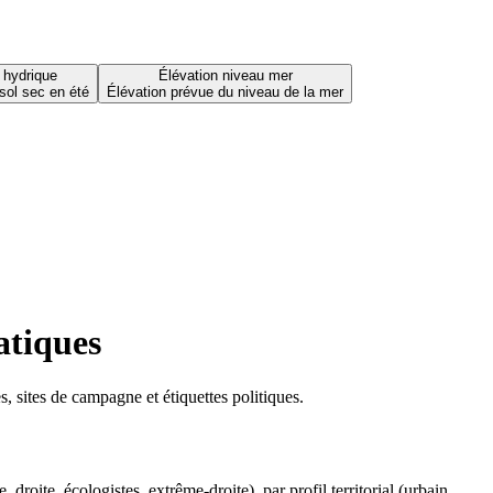
 hydrique
Élévation niveau mer
sol sec en été
Élévation prévue du niveau de la mer
atiques
 sites de campagne et étiquettes politiques.
oite, écologistes, extrême-droite), par profil territorial (urbain,