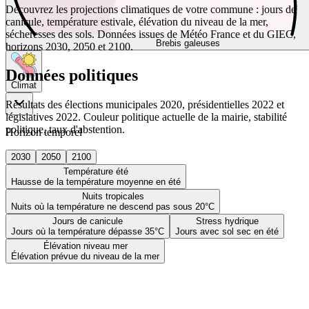
Découvrez les projections climatiques de votre commune : jours de
canicule, température estivale, élévation du niveau de la mer,
sécheresses des sols. Données issues de Météo France et du GIEC,
Brebis galeuses
horizons 2030, 2050 et 2100.
Données politiques
Climat
Résultats des élections municipales 2020, présidentielles 2022 et
législatives 2022. Couleur politique actuelle de la mairie, stabilité
politique, taux d'abstention.
Horizon temporel
2030
2050
2100
Température été
Hausse de la température moyenne en été
Nuits tropicales
Nuits où la température ne descend pas sous 20°C
Jours de canicule
Stress hydrique
Jours où la température dépasse 35°C
Jours avec sol sec en été
Élévation niveau mer
Élévation prévue du niveau de la mer