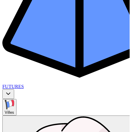
FUTURES
Villes