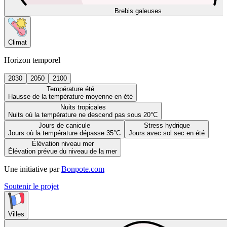
Brebis galeuses
Climat
Horizon temporel
2030
2050
2100
Température été
Hausse de la température moyenne en été
Nuits tropicales
Nuits où la température ne descend pas sous 20°C
Jours de canicule
Stress hydrique
Jours où la température dépasse 35°C
Jours avec sol sec en été
Élévation niveau mer
Élévation prévue du niveau de la mer
Une initiative par
Bonpote.com
Soutenir le projet
Villes