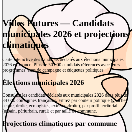
Villes Futures — Candidats
municipales 2026 et projections
climatiques
Carte interactive des candidats déclarés aux élections municipales
2026 en France. Plus de 50 000 candidats référencés avec leurs
programmes, sites de campagne et étiquettes politiques.
Élections municipales 2026
Consultez les candidats déclarés aux municipales 2026 dans plus de
34 000 communes françaises. Filtrez par couleur politique (gauche,
centre, droite, écologistes, extrême-droite), par profil territorial
(urbain, périurbain, rural) et par taille de commune.
Projections climatiques par commune