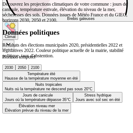
Découvrez les projections climatiques de votre commune : jours de
canicule, température estivale, élévation du niveau de la mer,
sécheresses des sols. Données issues de Météo France et du GIEC,
Brebis galeuses
horizons 2030, 2050 et 2100.
Données politiques
Climat
Résultats des élections municipales 2020, présidentielles 2022 et
législatives 2022. Couleur politique actuelle de la mairie, stabilité
politique, taux d'abstention.
Horizon temporel
2030
2050
2100
Température été
Hausse de la température moyenne en été
Nuits tropicales
Nuits où la température ne descend pas sous 20°C
Jours de canicule
Stress hydrique
Jours où la température dépasse 35°C
Jours avec sol sec en été
Élévation niveau mer
Élévation prévue du niveau de la mer