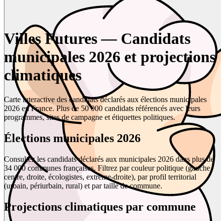
Villes Futures — Candidats
municipales 2026 et projections
climatiques
Carte interactive des candidats déclarés aux élections municipales
2026 en France. Plus de 50 000 candidats référencés avec leurs
programmes, sites de campagne et étiquettes politiques.
Élections municipales 2026
Consultez les candidats déclarés aux municipales 2026 dans plus de
34 000 communes françaises. Filtrez par couleur politique (gauche,
centre, droite, écologistes, extrême-droite), par profil territorial
(urbain, périurbain, rural) et par taille de commune.
Projections climatiques par commune