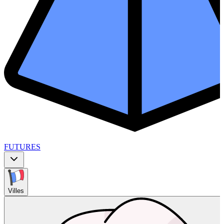
FUTURES
Villes