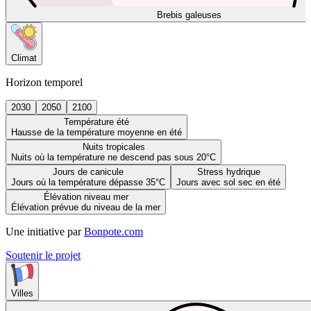
Brebis galeuses
Climat
Horizon temporel
2030
2050
2100
Température été
Hausse de la température moyenne en été
Nuits tropicales
Nuits où la température ne descend pas sous 20°C
Jours de canicule
Stress hydrique
Jours où la température dépasse 35°C
Jours avec sol sec en été
Élévation niveau mer
Élévation prévue du niveau de la mer
Une initiative par
Bonpote.com
Soutenir le projet
Villes