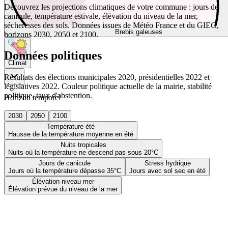
Découvrez les projections climatiques de votre commune : jours de
canicule, température estivale, élévation du niveau de la mer,
sécheresses des sols. Données issues de Météo France et du GIEC,
Brebis galeuses
horizons 2030, 2050 et 2100.
Données politiques
Climat
Résultats des élections municipales 2020, présidentielles 2022 et
législatives 2022. Couleur politique actuelle de la mairie, stabilité
politique, taux d'abstention.
Horizon temporel
2030
2050
2100
Température été
Hausse de la température moyenne en été
Nuits tropicales
Nuits où la température ne descend pas sous 20°C
Jours de canicule
Stress hydrique
Jours où la température dépasse 35°C
Jours avec sol sec en été
Élévation niveau mer
Élévation prévue du niveau de la mer