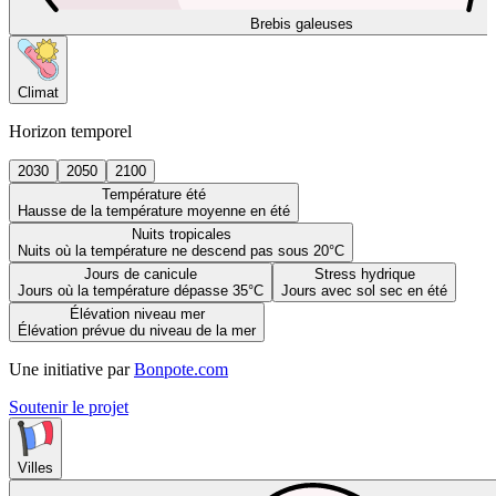
Brebis galeuses
Climat
Horizon temporel
2030
2050
2100
Température été
Hausse de la température moyenne en été
Nuits tropicales
Nuits où la température ne descend pas sous 20°C
Jours de canicule
Stress hydrique
Jours où la température dépasse 35°C
Jours avec sol sec en été
Élévation niveau mer
Élévation prévue du niveau de la mer
Une initiative par
Bonpote.com
Soutenir le projet
Villes