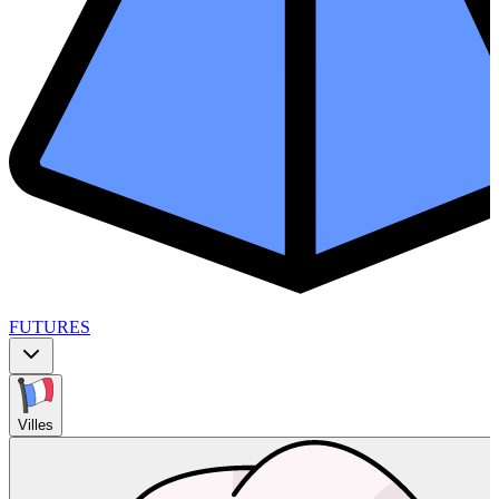
FUTURES
Villes