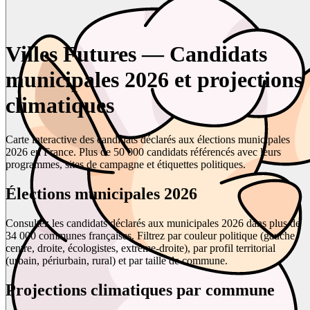
Villes Futures — Candidats
municipales 2026 et projections
climatiques
Carte interactive des candidats déclarés aux élections municipales
2026 en France. Plus de 50 000 candidats référencés avec leurs
programmes, sites de campagne et étiquettes politiques.
Élections municipales 2026
Consultez les candidats déclarés aux municipales 2026 dans plus de
34 000 communes françaises. Filtrez par couleur politique (gauche,
centre, droite, écologistes, extrême-droite), par profil territorial
(urbain, périurbain, rural) et par taille de commune.
Projections climatiques par commune