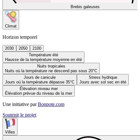
Brebis galeuses
Climat
Horizon temporel
2030
2050
2100
Température été
Hausse de la température moyenne en été
Nuits tropicales
Nuits où la température ne descend pas sous 20°C
Jours de canicule
Stress hydrique
Jours où la température dépasse 35°C
Jours avec sol sec en été
Élévation niveau mer
Élévation prévue du niveau de la mer
Une initiative par
Bonpote.com
Soutenir le projet
Villes