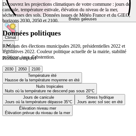
Découvrez les projections climatiques de votre commune : jours de
canicule, température estivale, élévation du niveau de la mer,
sécheresses des sols. Données issues de Météo France et du GIEC,
Brebis galeuses
horizons 2030, 2050 et 2100.
Données politiques
Climat
Résultats des élections municipales 2020, présidentielles 2022 et
législatives 2022. Couleur politique actuelle de la mairie, stabilité
politique, taux d'abstention.
Horizon temporel
2030
2050
2100
Température été
Hausse de la température moyenne en été
Nuits tropicales
Nuits où la température ne descend pas sous 20°C
Jours de canicule
Stress hydrique
Jours où la température dépasse 35°C
Jours avec sol sec en été
Élévation niveau mer
Élévation prévue du niveau de la mer