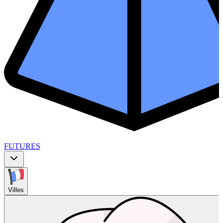
FUTURES
Villes