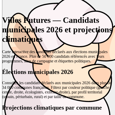
Villes Futures — Candidats
municipales 2026 et projections
climatiques
Carte interactive des candidats déclarés aux élections municipales
2026 en France. Plus de 50 000 candidats référencés avec leurs
programmes, sites de campagne et étiquettes politiques.
Élections municipales 2026
Consultez les candidats déclarés aux municipales 2026 dans plus de
34 000 communes françaises. Filtrez par couleur politique (gauche,
centre, droite, écologistes, extrême-droite), par profil territorial
(urbain, périurbain, rural) et par taille de commune.
Projections climatiques par commune