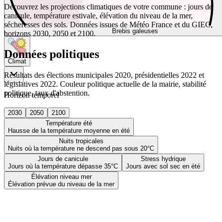
Découvrez les projections climatiques de votre commune : jours de
canicule, température estivale, élévation du niveau de la mer,
sécheresses des sols. Données issues de Météo France et du GIEC,
Brebis galeuses
horizons 2030, 2050 et 2100.
Données politiques
Climat
Résultats des élections municipales 2020, présidentielles 2022 et
législatives 2022. Couleur politique actuelle de la mairie, stabilité
politique, taux d'abstention.
Horizon temporel
2030
2050
2100
Température été
Hausse de la température moyenne en été
Nuits tropicales
Nuits où la température ne descend pas sous 20°C
Jours de canicule
Stress hydrique
Jours où la température dépasse 35°C
Jours avec sol sec en été
Élévation niveau mer
Élévation prévue du niveau de la mer