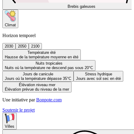
Brebis galeuses
Climat
Horizon temporel
2030
2050
2100
Température été
Hausse de la température moyenne en été
Nuits tropicales
Nuits où la température ne descend pas sous 20°C
Jours de canicule
Stress hydrique
Jours où la température dépasse 35°C
Jours avec sol sec en été
Élévation niveau mer
Élévation prévue du niveau de la mer
Une initiative par
Bonpote.com
Soutenir le projet
Villes