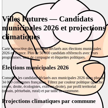
Villes Futures — Candidats
municipales 2026 et projections
climatiques
Carte interactive des candidats déclarés aux élections municipales
2026 en France. Plus de 50 000 candidats référencés avec leurs
programmes, sites de campagne et étiquettes politiques.
Élections municipales 2026
Consultez les candidats déclarés aux municipales 2026 dans plus de
34 000 communes françaises. Filtrez par couleur politique (gauche,
centre, droite, écologistes, extrême-droite), par profil territorial
(urbain, périurbain, rural) et par taille de commune.
Projections climatiques par commune