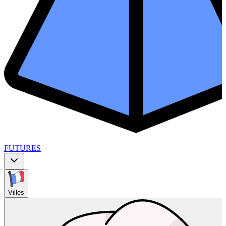
FUTURES
Villes