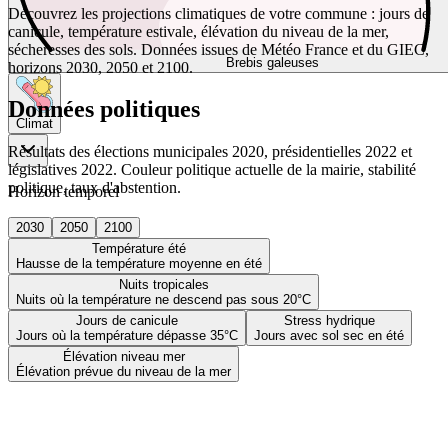
Découvrez les projections climatiques de votre commune : jours de
canicule, température estivale, élévation du niveau de la mer,
sécheresses des sols. Données issues de Météo France et du GIEC,
Brebis galeuses
horizons 2030, 2050 et 2100.
Données politiques
Climat
Résultats des élections municipales 2020, présidentielles 2022 et
législatives 2022. Couleur politique actuelle de la mairie, stabilité
politique, taux d'abstention.
Horizon temporel
2030
2050
2100
Température été
Hausse de la température moyenne en été
Nuits tropicales
Nuits où la température ne descend pas sous 20°C
Jours de canicule
Stress hydrique
Jours où la température dépasse 35°C
Jours avec sol sec en été
Élévation niveau mer
Élévation prévue du niveau de la mer