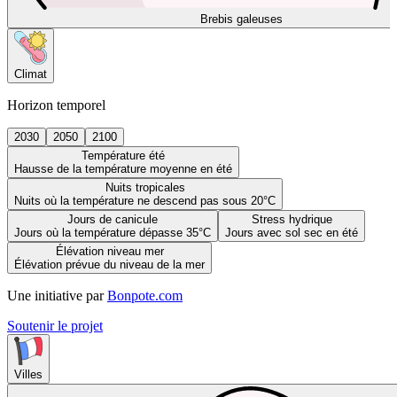
Brebis galeuses
Climat
Horizon temporel
2030
2050
2100
Température été
Hausse de la température moyenne en été
Nuits tropicales
Nuits où la température ne descend pas sous 20°C
Jours de canicule
Stress hydrique
Jours où la température dépasse 35°C
Jours avec sol sec en été
Élévation niveau mer
Élévation prévue du niveau de la mer
Une initiative par
Bonpote.com
Soutenir le projet
Villes