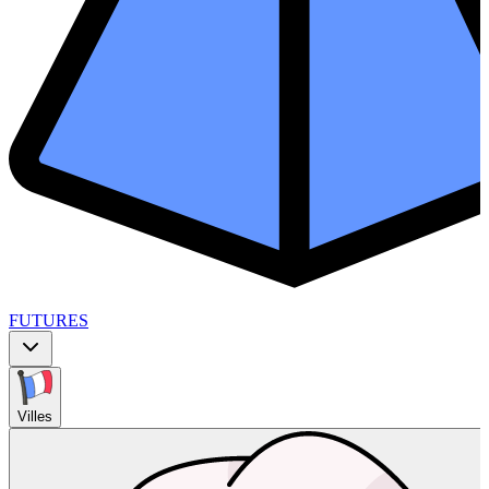
FUTURES
Villes