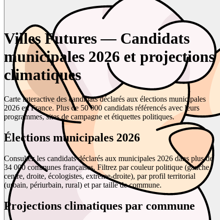
Villes Futures — Candidats
municipales 2026 et projections
climatiques
Carte interactive des candidats déclarés aux élections municipales
2026 en France. Plus de 50 000 candidats référencés avec leurs
programmes, sites de campagne et étiquettes politiques.
Élections municipales 2026
Consultez les candidats déclarés aux municipales 2026 dans plus de
34 000 communes françaises. Filtrez par couleur politique (gauche,
centre, droite, écologistes, extrême-droite), par profil territorial
(urbain, périurbain, rural) et par taille de commune.
Projections climatiques par commune