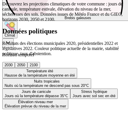
Découvrez les projections climatiques de votre commune : jours de
canicule, température estivale, élévation du niveau de la mer,
sécheresses des sols. Données issues de Météo France et du GIEC,
Brebis galeuses
horizons 2030, 2050 et 2100.
Données politiques
Climat
Résultats des élections municipales 2020, présidentielles 2022 et
législatives 2022. Couleur politique actuelle de la mairie, stabilité
politique, taux d'abstention.
Horizon temporel
2030
2050
2100
Température été
Hausse de la température moyenne en été
Nuits tropicales
Nuits où la température ne descend pas sous 20°C
Jours de canicule
Stress hydrique
Jours où la température dépasse 35°C
Jours avec sol sec en été
Élévation niveau mer
Élévation prévue du niveau de la mer