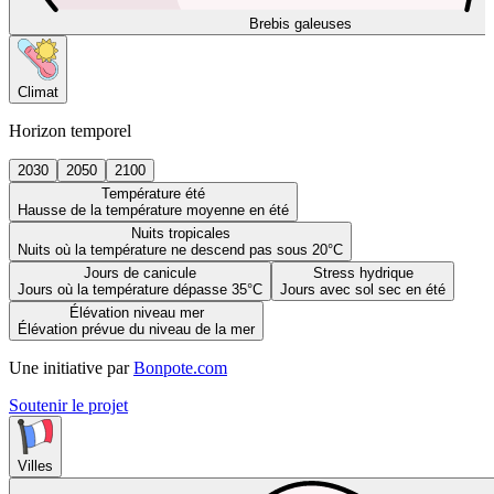
Brebis galeuses
Climat
Horizon temporel
2030
2050
2100
Température été
Hausse de la température moyenne en été
Nuits tropicales
Nuits où la température ne descend pas sous 20°C
Jours de canicule
Stress hydrique
Jours où la température dépasse 35°C
Jours avec sol sec en été
Élévation niveau mer
Élévation prévue du niveau de la mer
Une initiative par
Bonpote.com
Soutenir le projet
Villes