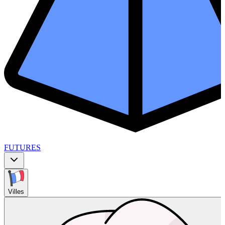
FUTURES
Villes