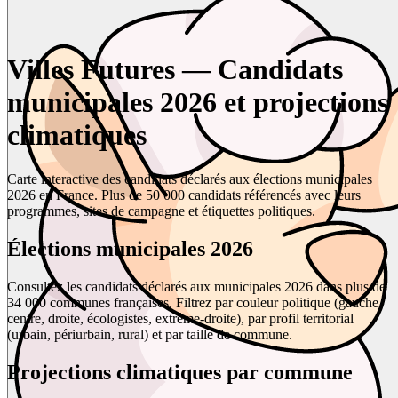
Villes Futures — Candidats
municipales 2026 et projections
climatiques
Carte interactive des candidats déclarés aux élections municipales
2026 en France. Plus de 50 000 candidats référencés avec leurs
programmes, sites de campagne et étiquettes politiques.
Élections municipales 2026
Consultez les candidats déclarés aux municipales 2026 dans plus de
34 000 communes françaises. Filtrez par couleur politique (gauche,
centre, droite, écologistes, extrême-droite), par profil territorial
(urbain, périurbain, rural) et par taille de commune.
Projections climatiques par commune