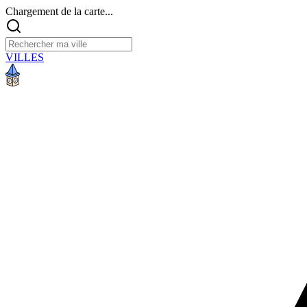
Chargement de la carte...
VILLES