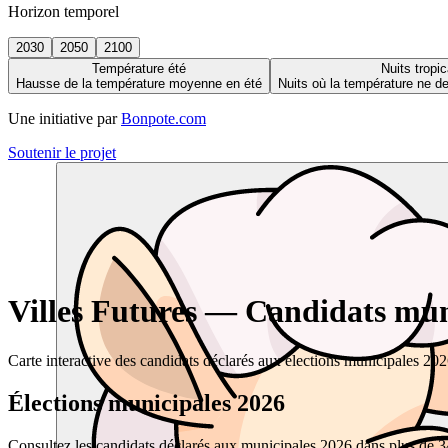
Horizon temporel
2030
2050
2100
Température été
Nuits tropic
Hausse de la température moyenne en été
Nuits où la température ne 
Une initiative par
Bonpote.com
Soutenir le projet
Villes Futures — Candidats muni
Carte interactive des candidats déclarés aux élections municipales 20
Élections municipales 2026
Consultez les candidats déclarés aux municipales 2026 dans plus de 34 0