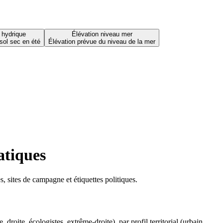
 hydrique
Élévation niveau mer
sol sec en été
Élévation prévue du niveau de la mer
atiques
 sites de campagne et étiquettes politiques.
oite, écologistes, extrême-droite), par profil territorial (urbain,