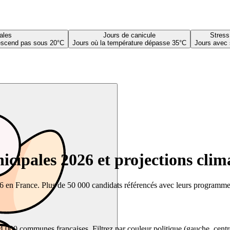
ales
Jours de canicule
Stress
descend pas sous 20°C
Jours où la température dépasse 35°C
Jours avec 
cipales 2026 et projections clim
26 en France. Plus de 50 000 candidats référencés avec leurs programmes,
00 communes françaises. Filtrez par couleur politique (gauche, centre, dr