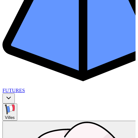
FUTURES
Villes