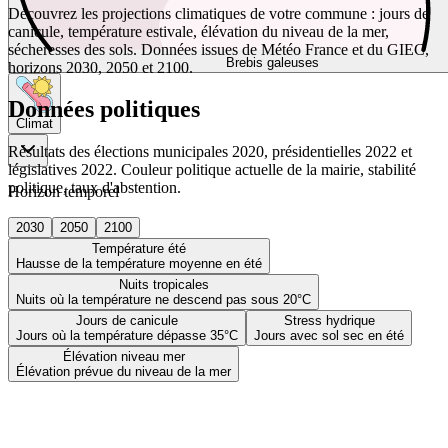
Découvrez les projections climatiques de votre commune : jours de
canicule, température estivale, élévation du niveau de la mer,
sécheresses des sols. Données issues de Météo France et du GIEC,
Brebis galeuses
horizons 2030, 2050 et 2100.
Données politiques
Climat
Résultats des élections municipales 2020, présidentielles 2022 et
législatives 2022. Couleur politique actuelle de la mairie, stabilité
politique, taux d'abstention.
Horizon temporel
2030
2050
2100
Température été
Hausse de la température moyenne en été
Nuits tropicales
Nuits où la température ne descend pas sous 20°C
Jours de canicule
Stress hydrique
Jours où la température dépasse 35°C
Jours avec sol sec en été
Élévation niveau mer
Élévation prévue du niveau de la mer