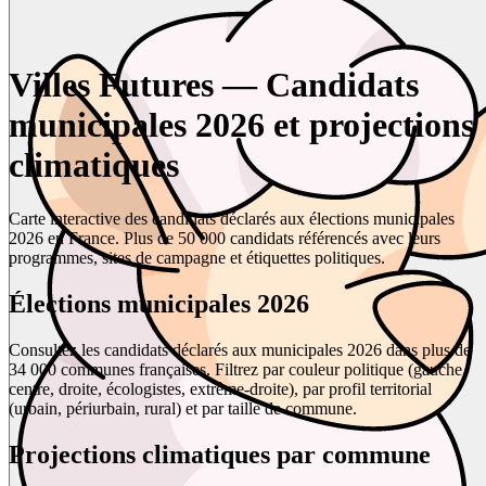
Villes Futures — Candidats
municipales 2026 et projections
climatiques
Carte interactive des candidats déclarés aux élections municipales
2026 en France. Plus de 50 000 candidats référencés avec leurs
programmes, sites de campagne et étiquettes politiques.
Élections municipales 2026
Consultez les candidats déclarés aux municipales 2026 dans plus de
34 000 communes françaises. Filtrez par couleur politique (gauche,
centre, droite, écologistes, extrême-droite), par profil territorial
(urbain, périurbain, rural) et par taille de commune.
Projections climatiques par commune