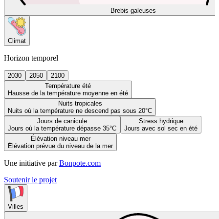
Brebis galeuses
Climat
Horizon temporel
2030
2050
2100
Température été
Hausse de la température moyenne en été
Nuits tropicales
Nuits où la température ne descend pas sous 20°C
Jours de canicule
Stress hydrique
Jours où la température dépasse 35°C
Jours avec sol sec en été
Élévation niveau mer
Élévation prévue du niveau de la mer
Une initiative par
Bonpote.com
Soutenir le projet
Villes