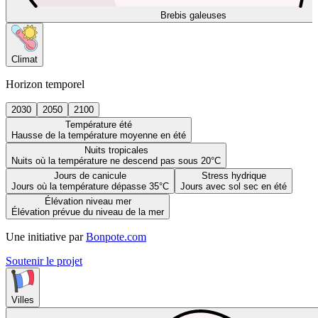
Brebis galeuses
Climat
Horizon temporel
2030
2050
2100
Température été
Hausse de la température moyenne en été
Nuits tropicales
Nuits où la température ne descend pas sous 20°C
Jours de canicule
Stress hydrique
Jours où la température dépasse 35°C
Jours avec sol sec en été
Élévation niveau mer
Élévation prévue du niveau de la mer
Une initiative par
Bonpote.com
Soutenir le projet
Villes