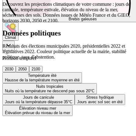
Découvrez les projections climatiques de votre commune : jours de
canicule, température estivale, élévation du niveau de la mer,
sécheresses des sols. Données issues de Météo France et du GIEC,
Brebis galeuses
horizons 2030, 2050 et 2100.
Données politiques
Climat
Résultats des élections municipales 2020, présidentielles 2022 et
législatives 2022. Couleur politique actuelle de la mairie, stabilité
politique, taux d'abstention.
Horizon temporel
2030
2050
2100
Température été
Hausse de la température moyenne en été
Nuits tropicales
Nuits où la température ne descend pas sous 20°C
Jours de canicule
Stress hydrique
Jours où la température dépasse 35°C
Jours avec sol sec en été
Élévation niveau mer
Élévation prévue du niveau de la mer