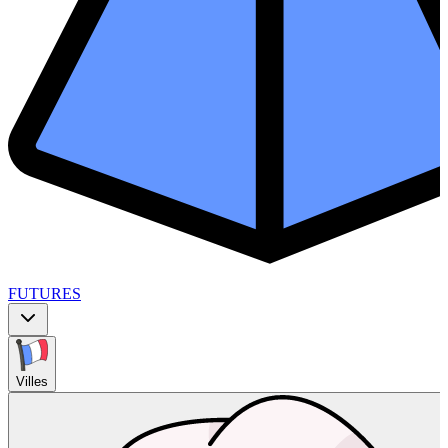
FUTURES
Villes