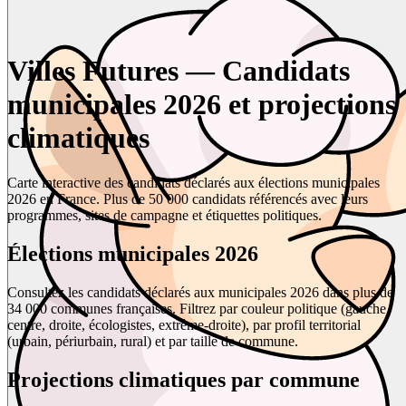
Villes Futures — Candidats
municipales 2026 et projections
climatiques
Carte interactive des candidats déclarés aux élections municipales
2026 en France. Plus de 50 000 candidats référencés avec leurs
programmes, sites de campagne et étiquettes politiques.
Élections municipales 2026
Consultez les candidats déclarés aux municipales 2026 dans plus de
34 000 communes françaises. Filtrez par couleur politique (gauche,
centre, droite, écologistes, extrême-droite), par profil territorial
(urbain, périurbain, rural) et par taille de commune.
Projections climatiques par commune