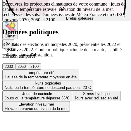
Découvrez les projections climatiques de votre commune : jours de
canicule, température estivale, élévation du niveau de la mer,
sécheresses des sols. Données issues de Météo France et du GIEC,
Brebis galeuses
horizons 2030, 2050 et 2100.
Données politiques
Climat
Résultats des élections municipales 2020, présidentielles 2022 et
législatives 2022. Couleur politique actuelle de la mairie, stabilité
politique, taux d'abstention.
Horizon temporel
2030
2050
2100
Température été
Hausse de la température moyenne en été
Nuits tropicales
Nuits où la température ne descend pas sous 20°C
Jours de canicule
Stress hydrique
Jours où la température dépasse 35°C
Jours avec sol sec en été
Élévation niveau mer
Élévation prévue du niveau de la mer