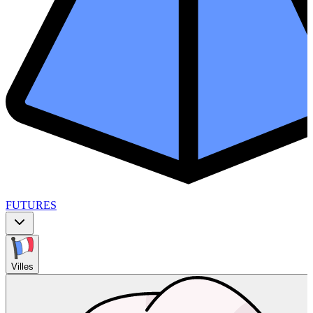
FUTURES
Villes