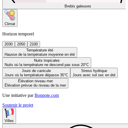
Brebis galeuses
Climat
Horizon temporel
2030
2050
2100
Température été
Hausse de la température moyenne en été
Nuits tropicales
Nuits où la température ne descend pas sous 20°C
Jours de canicule
Stress hydrique
Jours où la température dépasse 35°C
Jours avec sol sec en été
Élévation niveau mer
Élévation prévue du niveau de la mer
Une initiative par
Bonpote.com
Soutenir le projet
Villes