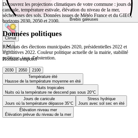
Découvrez les projections climatiques de votre commune : jours de
canicule, température estivale, élévation du niveau de la mer,
sécheresses des sols. Données issues de Météo France et du GIEC,
Brebis galeuses
horizons 2030, 2050 et 2100.
Données politiques
Climat
Résultats des élections municipales 2020, présidentielles 2022 et
législatives 2022. Couleur politique actuelle de la mairie, stabilité
politique, taux d'abstention.
Horizon temporel
2030
2050
2100
Température été
Hausse de la température moyenne en été
Nuits tropicales
Nuits où la température ne descend pas sous 20°C
Jours de canicule
Stress hydrique
Jours où la température dépasse 35°C
Jours avec sol sec en été
Élévation niveau mer
Élévation prévue du niveau de la mer