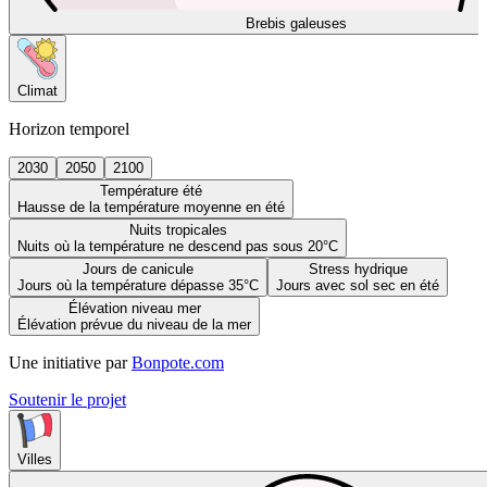
Brebis galeuses
Climat
Horizon temporel
2030
2050
2100
Température été
Hausse de la température moyenne en été
Nuits tropicales
Nuits où la température ne descend pas sous 20°C
Jours de canicule
Stress hydrique
Jours où la température dépasse 35°C
Jours avec sol sec en été
Élévation niveau mer
Élévation prévue du niveau de la mer
Une initiative par
Bonpote.com
Soutenir le projet
Villes