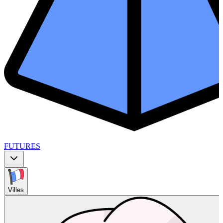
FUTURES
Villes