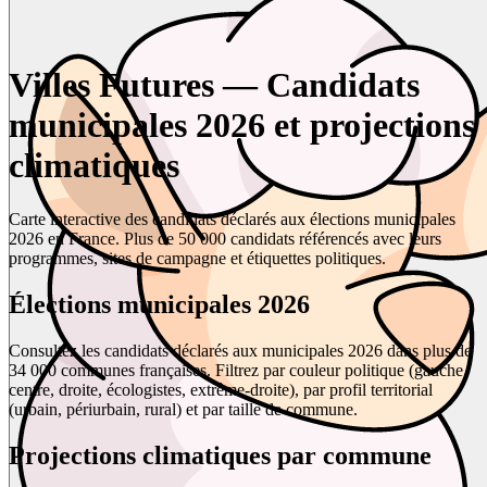
Villes Futures — Candidats
municipales 2026 et projections
climatiques
Carte interactive des candidats déclarés aux élections municipales
2026 en France. Plus de 50 000 candidats référencés avec leurs
programmes, sites de campagne et étiquettes politiques.
Élections municipales 2026
Consultez les candidats déclarés aux municipales 2026 dans plus de
34 000 communes françaises. Filtrez par couleur politique (gauche,
centre, droite, écologistes, extrême-droite), par profil territorial
(urbain, périurbain, rural) et par taille de commune.
Projections climatiques par commune