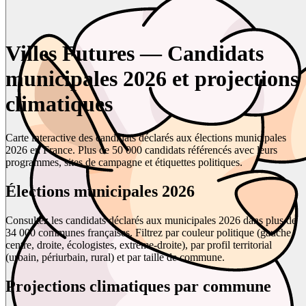
Villes Futures — Candidats
municipales 2026 et projections
climatiques
Carte interactive des candidats déclarés aux élections municipales
2026 en France. Plus de 50 000 candidats référencés avec leurs
programmes, sites de campagne et étiquettes politiques.
Élections municipales 2026
Consultez les candidats déclarés aux municipales 2026 dans plus de
34 000 communes françaises. Filtrez par couleur politique (gauche,
centre, droite, écologistes, extrême-droite), par profil territorial
(urbain, périurbain, rural) et par taille de commune.
Projections climatiques par commune