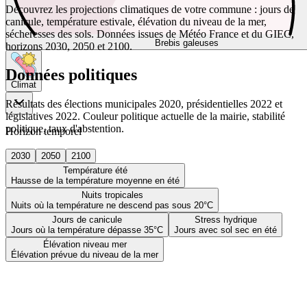
Découvrez les projections climatiques de votre commune : jours de
canicule, température estivale, élévation du niveau de la mer,
sécheresses des sols. Données issues de Météo France et du GIEC,
Brebis galeuses
horizons 2030, 2050 et 2100.
Données politiques
Climat
Résultats des élections municipales 2020, présidentielles 2022 et
législatives 2022. Couleur politique actuelle de la mairie, stabilité
politique, taux d'abstention.
Horizon temporel
2030
2050
2100
Température été
Hausse de la température moyenne en été
Nuits tropicales
Nuits où la température ne descend pas sous 20°C
Jours de canicule
Stress hydrique
Jours où la température dépasse 35°C
Jours avec sol sec en été
Élévation niveau mer
Élévation prévue du niveau de la mer