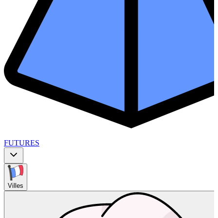
FUTURES
Villes