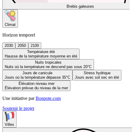
Brebis galeuses
Climat
Horizon temporel
2030
2050
2100
Température été
Hausse de la température moyenne en été
Nuits tropicales
Nuits où la température ne descend pas sous 20°C
Jours de canicule
Stress hydrique
Jours où la température dépasse 35°C
Jours avec sol sec en été
Élévation niveau mer
Élévation prévue du niveau de la mer
Une initiative par
Bonpote.com
Soutenir le projet
Villes