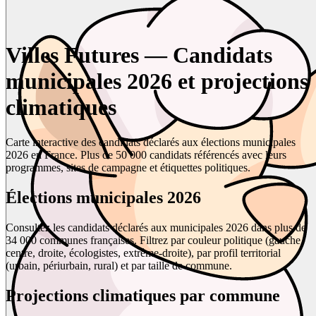
Villes Futures — Candidats
municipales 2026 et projections
climatiques
Carte interactive des candidats déclarés aux élections municipales
2026 en France. Plus de 50 000 candidats référencés avec leurs
programmes, sites de campagne et étiquettes politiques.
Élections municipales 2026
Consultez les candidats déclarés aux municipales 2026 dans plus de
34 000 communes françaises. Filtrez par couleur politique (gauche,
centre, droite, écologistes, extrême-droite), par profil territorial
(urbain, périurbain, rural) et par taille de commune.
Projections climatiques par commune