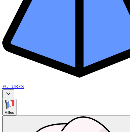
FUTURES
Villes