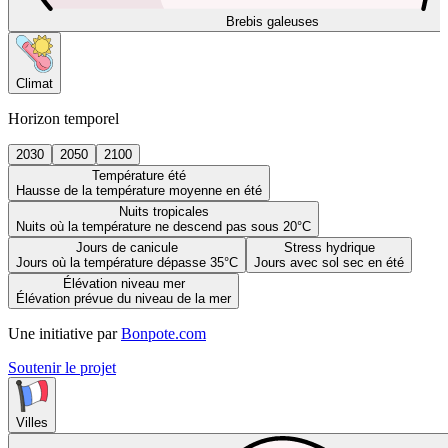
Brebis galeuses
Climat
Horizon temporel
2030
2050
2100
Température été
Hausse de la température moyenne en été
Nuits tropicales
Nuits où la température ne descend pas sous 20°C
Jours de canicule
Stress hydrique
Jours où la température dépasse 35°C
Jours avec sol sec en été
Élévation niveau mer
Élévation prévue du niveau de la mer
Une initiative par
Bonpote.com
Soutenir le projet
Villes