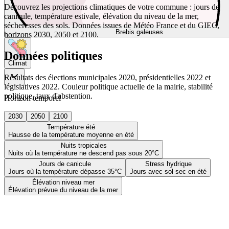
Découvrez les projections climatiques de votre commune : jours de
canicule, température estivale, élévation du niveau de la mer,
sécheresses des sols. Données issues de Météo France et du GIEC,
Brebis galeuses
horizons 2030, 2050 et 2100.
Données politiques
Climat
Résultats des élections municipales 2020, présidentielles 2022 et
législatives 2022. Couleur politique actuelle de la mairie, stabilité
politique, taux d'abstention.
Horizon temporel
2030
2050
2100
Température été
Hausse de la température moyenne en été
Nuits tropicales
Nuits où la température ne descend pas sous 20°C
Jours de canicule
Stress hydrique
Jours où la température dépasse 35°C
Jours avec sol sec en été
Élévation niveau mer
Élévation prévue du niveau de la mer