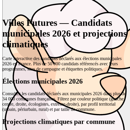
Villes Futures — Candidats
municipales 2026 et projections
climatiques
Carte interactive des candidats déclarés aux élections municipales
2026 en France. Plus de 50 000 candidats référencés avec leurs
programmes, sites de campagne et étiquettes politiques.
Élections municipales 2026
Consultez les candidats déclarés aux municipales 2026 dans plus de
34 000 communes françaises. Filtrez par couleur politique (gauche,
centre, droite, écologistes, extrême-droite), par profil territorial
(urbain, périurbain, rural) et par taille de commune.
Projections climatiques par commune