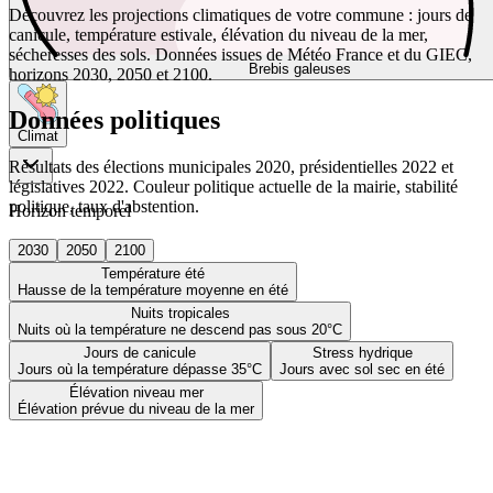
Découvrez les projections climatiques de votre commune : jours de
canicule, température estivale, élévation du niveau de la mer,
sécheresses des sols. Données issues de Météo France et du GIEC,
Brebis galeuses
horizons 2030, 2050 et 2100.
Données politiques
Climat
Résultats des élections municipales 2020, présidentielles 2022 et
législatives 2022. Couleur politique actuelle de la mairie, stabilité
politique, taux d'abstention.
Horizon temporel
2030
2050
2100
Température été
Hausse de la température moyenne en été
Nuits tropicales
Nuits où la température ne descend pas sous 20°C
Jours de canicule
Stress hydrique
Jours où la température dépasse 35°C
Jours avec sol sec en été
Élévation niveau mer
Élévation prévue du niveau de la mer