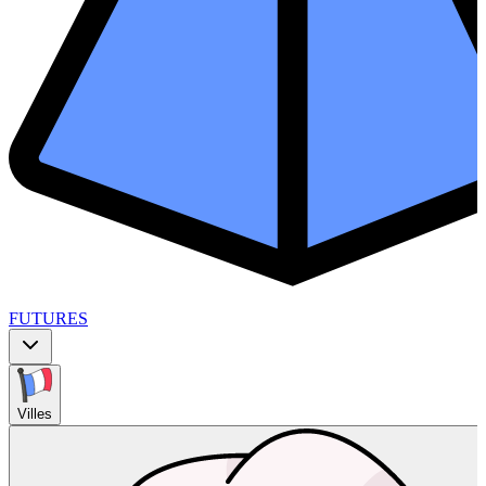
FUTURES
Villes