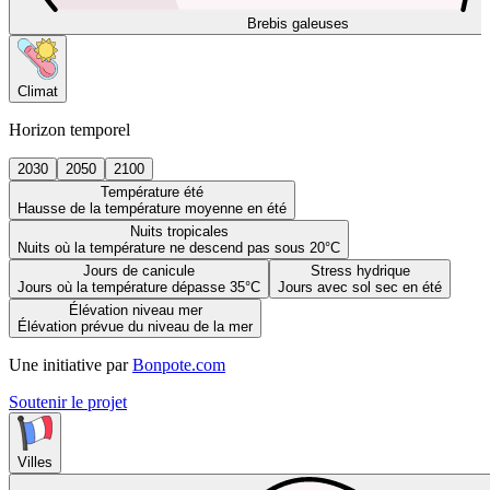
Brebis galeuses
Climat
Horizon temporel
2030
2050
2100
Température été
Hausse de la température moyenne en été
Nuits tropicales
Nuits où la température ne descend pas sous 20°C
Jours de canicule
Stress hydrique
Jours où la température dépasse 35°C
Jours avec sol sec en été
Élévation niveau mer
Élévation prévue du niveau de la mer
Une initiative par
Bonpote.com
Soutenir le projet
Villes