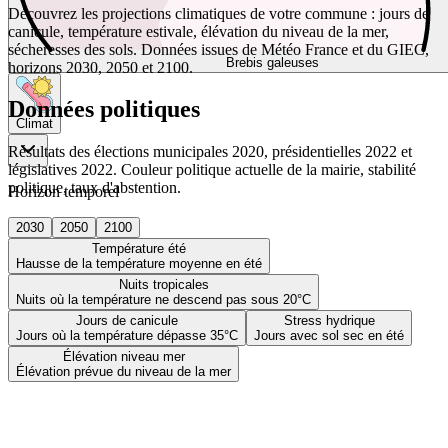
Découvrez les projections climatiques de votre commune : jours de
canicule, température estivale, élévation du niveau de la mer,
sécheresses des sols. Données issues de Météo France et du GIEC,
Brebis galeuses
horizons 2030, 2050 et 2100.
Données politiques
Climat
Résultats des élections municipales 2020, présidentielles 2022 et
législatives 2022. Couleur politique actuelle de la mairie, stabilité
politique, taux d'abstention.
Horizon temporel
2030
2050
2100
Température été
Hausse de la température moyenne en été
Nuits tropicales
Nuits où la température ne descend pas sous 20°C
Jours de canicule
Stress hydrique
Jours où la température dépasse 35°C
Jours avec sol sec en été
Élévation niveau mer
Élévation prévue du niveau de la mer