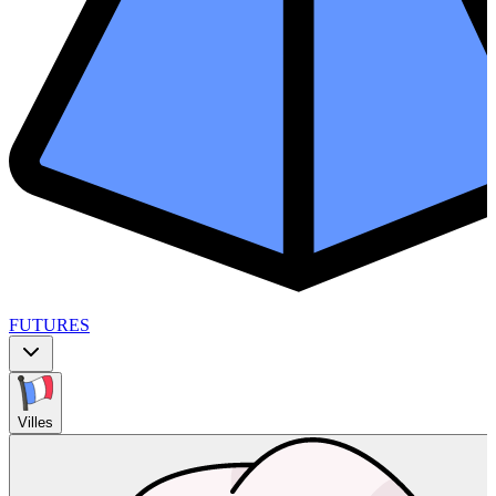
FUTURES
Villes