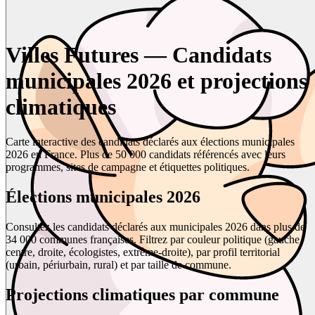
Villes Futures — Candidats
municipales 2026 et projections
climatiques
Carte interactive des candidats déclarés aux élections municipales
2026 en France. Plus de 50 000 candidats référencés avec leurs
programmes, sites de campagne et étiquettes politiques.
Élections municipales 2026
Consultez les candidats déclarés aux municipales 2026 dans plus de
34 000 communes françaises. Filtrez par couleur politique (gauche,
centre, droite, écologistes, extrême-droite), par profil territorial
(urbain, périurbain, rural) et par taille de commune.
Projections climatiques par commune