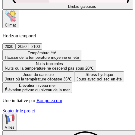
Brebis galeuses
Climat
Horizon temporel
2030
2050
2100
Température été
Hausse de la température moyenne en été
Nuits tropicales
Nuits où la température ne descend pas sous 20°C
Jours de canicule
Stress hydrique
Jours où la température dépasse 35°C
Jours avec sol sec en été
Élévation niveau mer
Élévation prévue du niveau de la mer
Une initiative par
Bonpote.com
Soutenir le projet
Villes