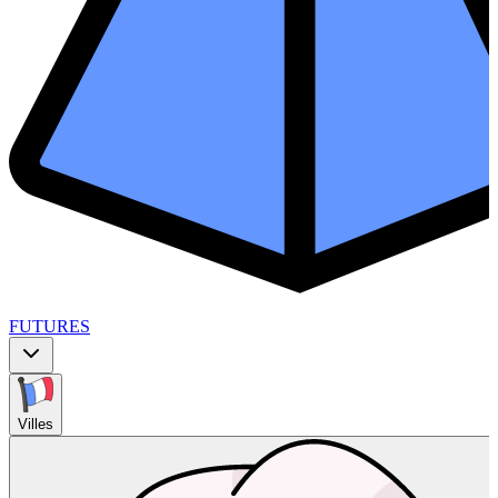
FUTURES
Villes