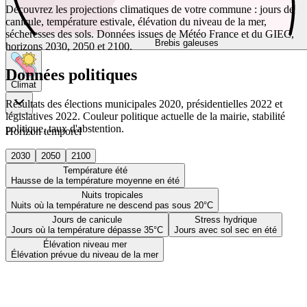
Découvrez les projections climatiques de votre commune : jours de
canicule, température estivale, élévation du niveau de la mer,
sécheresses des sols. Données issues de Météo France et du GIEC,
Brebis galeuses
horizons 2030, 2050 et 2100.
Données politiques
Climat
Résultats des élections municipales 2020, présidentielles 2022 et
législatives 2022. Couleur politique actuelle de la mairie, stabilité
politique, taux d'abstention.
Horizon temporel
2030
2050
2100
Température été
Hausse de la température moyenne en été
Nuits tropicales
Nuits où la température ne descend pas sous 20°C
Jours de canicule
Stress hydrique
Jours où la température dépasse 35°C
Jours avec sol sec en été
Élévation niveau mer
Élévation prévue du niveau de la mer