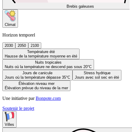
Brebis galeuses
Climat
Horizon temporel
2030
2050
2100
Température été
Hausse de la température moyenne en été
Nuits tropicales
Nuits où la température ne descend pas sous 20°C
Jours de canicule
Stress hydrique
Jours où la température dépasse 35°C
Jours avec sol sec en été
Élévation niveau mer
Élévation prévue du niveau de la mer
Une initiative par
Bonpote.com
Soutenir le projet
Villes