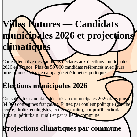
Villes Futures — Candidats
municipales 2026 et projections
climatiques
Carte interactive des candidats déclarés aux élections municipales
2026 en France. Plus de 50 000 candidats référencés avec leurs
programmes, sites de campagne et étiquettes politiques.
Élections municipales 2026
Consultez les candidats déclarés aux municipales 2026 dans plus de
34 000 communes françaises. Filtrez par couleur politique (gauche,
centre, droite, écologistes, extrême-droite), par profil territorial
(urbain, périurbain, rural) et par taille de commune.
Projections climatiques par commune