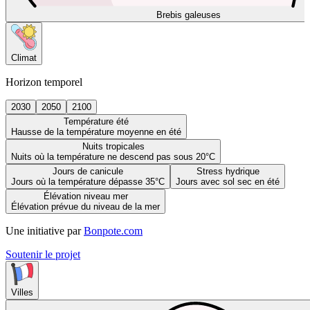
Brebis galeuses
Climat
Horizon temporel
2030
2050
2100
Température été
Hausse de la température moyenne en été
Nuits tropicales
Nuits où la température ne descend pas sous 20°C
Jours de canicule
Stress hydrique
Jours où la température dépasse 35°C
Jours avec sol sec en été
Élévation niveau mer
Élévation prévue du niveau de la mer
Une initiative par
Bonpote.com
Soutenir le projet
Villes