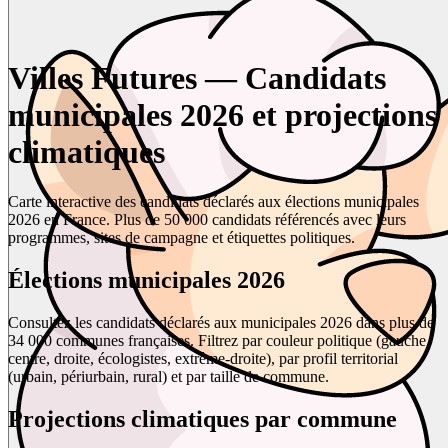
Villes Futures — Candidats
municipales 2026 et projections
climatiques
Carte interactive des candidats déclarés aux élections municipales
2026 en France. Plus de 50 000 candidats référencés avec leurs
programmes, sites de campagne et étiquettes politiques.
Élections municipales 2026
Consultez les candidats déclarés aux municipales 2026 dans plus de
34 000 communes françaises. Filtrez par couleur politique (gauche,
centre, droite, écologistes, extrême-droite), par profil territorial
(urbain, périurbain, rural) et par taille de commune.
Projections climatiques par commune