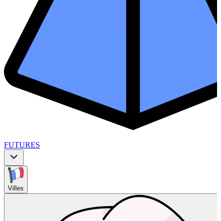
FUTURES
Villes