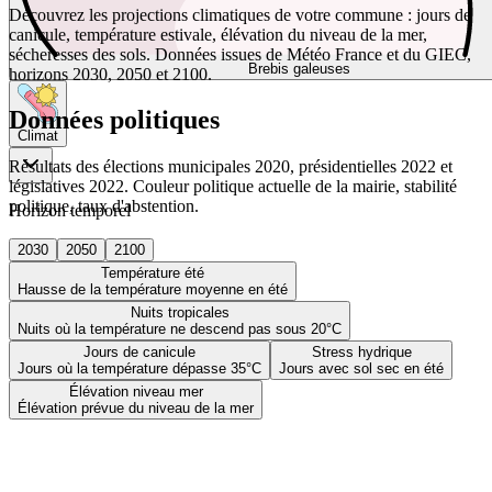
Découvrez les projections climatiques de votre commune : jours de
canicule, température estivale, élévation du niveau de la mer,
sécheresses des sols. Données issues de Météo France et du GIEC,
Brebis galeuses
horizons 2030, 2050 et 2100.
Données politiques
Climat
Résultats des élections municipales 2020, présidentielles 2022 et
législatives 2022. Couleur politique actuelle de la mairie, stabilité
politique, taux d'abstention.
Horizon temporel
2030
2050
2100
Température été
Hausse de la température moyenne en été
Nuits tropicales
Nuits où la température ne descend pas sous 20°C
Jours de canicule
Stress hydrique
Jours où la température dépasse 35°C
Jours avec sol sec en été
Élévation niveau mer
Élévation prévue du niveau de la mer