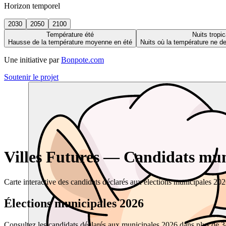
Horizon temporel
2030
2050
2100
Température été
Nuits tropic
Hausse de la température moyenne en été
Nuits où la température ne 
Une initiative par
Bonpote.com
Soutenir le projet
Villes Futures — Candidats muni
Carte interactive des candidats déclarés aux élections municipales 20
Élections municipales 2026
Consultez les candidats déclarés aux municipales 2026 dans plus de 34 0