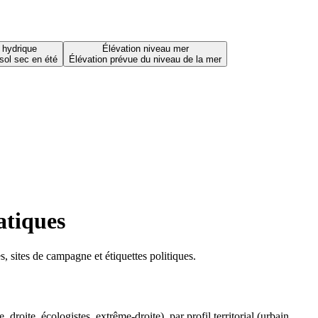
 hydrique
Élévation niveau mer
sol sec en été
Élévation prévue du niveau de la mer
atiques
 sites de campagne et étiquettes politiques.
oite, écologistes, extrême-droite), par profil territorial (urbain,