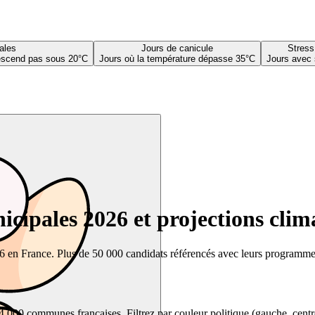
ales
Jours de canicule
Stress
descend pas sous 20°C
Jours où la température dépasse 35°C
Jours avec 
cipales 2026 et projections clim
26 en France. Plus de 50 000 candidats référencés avec leurs programmes,
00 communes françaises. Filtrez par couleur politique (gauche, centre, dr