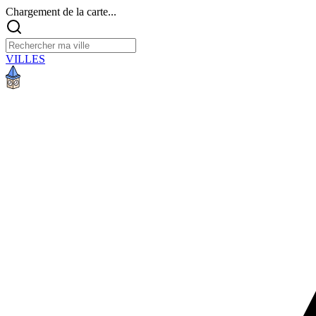
Chargement de la carte...
VILLES