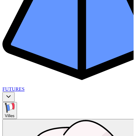
FUTURES
Villes