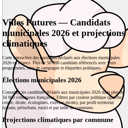
Villes Futures — Candidats
municipales 2026 et projections
climatiques
Carte interactive des candidats déclarés aux élections municipales
2026 en France. Plus de 50 000 candidats référencés avec leurs
programmes, sites de campagne et étiquettes politiques.
Élections municipales 2026
Consultez les candidats déclarés aux municipales 2026 dans plus de
34 000 communes françaises. Filtrez par couleur politique (gauche,
centre, droite, écologistes, extrême-droite), par profil territorial
(urbain, périurbain, rural) et par taille de commune.
Projections climatiques par commune