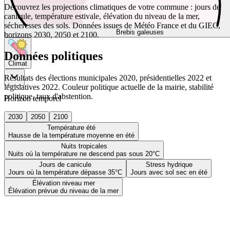
Découvrez les projections climatiques de votre commune : jours de
canicule, température estivale, élévation du niveau de la mer,
sécheresses des sols. Données issues de Météo France et du GIEC,
Brebis galeuses
horizons 2030, 2050 et 2100.
Données politiques
Climat
Résultats des élections municipales 2020, présidentielles 2022 et
législatives 2022. Couleur politique actuelle de la mairie, stabilité
politique, taux d'abstention.
Horizon temporel
2030
2050
2100
Température été
Hausse de la température moyenne en été
Nuits tropicales
Nuits où la température ne descend pas sous 20°C
Jours de canicule
Stress hydrique
Jours où la température dépasse 35°C
Jours avec sol sec en été
Élévation niveau mer
Élévation prévue du niveau de la mer