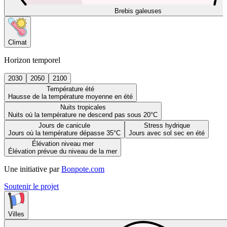
Brebis galeuses
Climat
Horizon temporel
2030
2050
2100
Température été
Hausse de la température moyenne en été
Nuits tropicales
Nuits où la température ne descend pas sous 20°C
Jours de canicule
Stress hydrique
Jours où la température dépasse 35°C
Jours avec sol sec en été
Élévation niveau mer
Élévation prévue du niveau de la mer
Une initiative par
Bonpote.com
Soutenir le projet
Villes