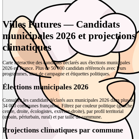
Villes Futures — Candidats
municipales 2026 et projections
climatiques
Carte interactive des candidats déclarés aux élections municipales
2026 en France. Plus de 50 000 candidats référencés avec leurs
programmes, sites de campagne et étiquettes politiques.
Élections municipales 2026
Consultez les candidats déclarés aux municipales 2026 dans plus de
34 000 communes françaises. Filtrez par couleur politique (gauche,
centre, droite, écologistes, extrême-droite), par profil territorial
(urbain, périurbain, rural) et par taille de commune.
Projections climatiques par commune