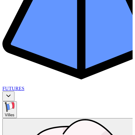
FUTURES
Villes