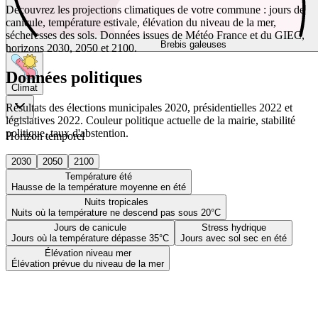
Découvrez les projections climatiques de votre commune : jours de
canicule, température estivale, élévation du niveau de la mer,
sécheresses des sols. Données issues de Météo France et du GIEC,
Brebis galeuses
horizons 2030, 2050 et 2100.
Données politiques
Climat
Résultats des élections municipales 2020, présidentielles 2022 et
législatives 2022. Couleur politique actuelle de la mairie, stabilité
politique, taux d'abstention.
Horizon temporel
2030
2050
2100
Température été
Hausse de la température moyenne en été
Nuits tropicales
Nuits où la température ne descend pas sous 20°C
Jours de canicule
Stress hydrique
Jours où la température dépasse 35°C
Jours avec sol sec en été
Élévation niveau mer
Élévation prévue du niveau de la mer