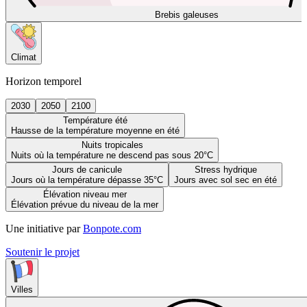
Brebis galeuses
Climat
Horizon temporel
2030
2050
2100
Température été
Hausse de la température moyenne en été
Nuits tropicales
Nuits où la température ne descend pas sous 20°C
Jours de canicule
Stress hydrique
Jours où la température dépasse 35°C
Jours avec sol sec en été
Élévation niveau mer
Élévation prévue du niveau de la mer
Une initiative par
Bonpote.com
Soutenir le projet
Villes