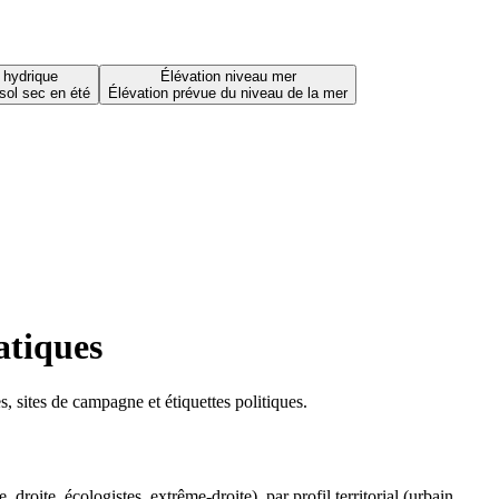
 hydrique
Élévation niveau mer
sol sec en été
Élévation prévue du niveau de la mer
atiques
 sites de campagne et étiquettes politiques.
oite, écologistes, extrême-droite), par profil territorial (urbain,