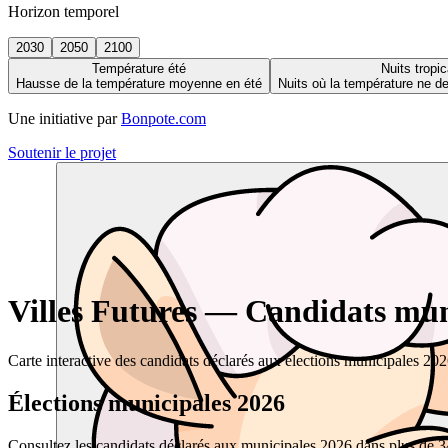
Horizon temporel
2030
2050
2100
Température été
Nuits tropic
Hausse de la température moyenne en été
Nuits où la température ne 
Une initiative par
Bonpote.com
Soutenir le projet
Villes Futures — Candidats muni
Carte interactive des candidats déclarés aux élections municipales 20
Élections municipales 2026
Consultez les candidats déclarés aux municipales 2026 dans plus de 34 0