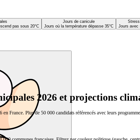
ales
Jours de canicule
Stress
descend pas sous 20°C
Jours où la température dépasse 35°C
Jours avec 
cipales 2026 et projections clim
26 en France. Plus de 50 000 candidats référencés avec leurs programmes,
00 communes françaises. Filtrez par couleur politique (gauche, centre, dr