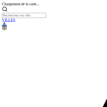
Chargement de la carte...
VILLES