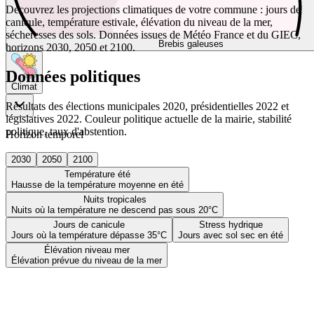
Découvrez les projections climatiques de votre commune : jours de
canicule, température estivale, élévation du niveau de la mer,
sécheresses des sols. Données issues de Météo France et du GIEC,
Brebis galeuses
horizons 2030, 2050 et 2100.
Données politiques
Climat
Résultats des élections municipales 2020, présidentielles 2022 et
législatives 2022. Couleur politique actuelle de la mairie, stabilité
politique, taux d'abstention.
Horizon temporel
2030
2050
2100
Température été
Hausse de la température moyenne en été
Nuits tropicales
Nuits où la température ne descend pas sous 20°C
Jours de canicule
Stress hydrique
Jours où la température dépasse 35°C
Jours avec sol sec en été
Élévation niveau mer
Élévation prévue du niveau de la mer