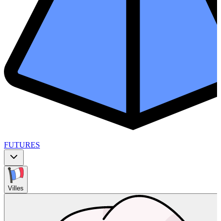
FUTURES
Villes