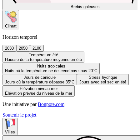
Brebis galeuses
Climat
Horizon temporel
2030
2050
2100
Température été
Hausse de la température moyenne en été
Nuits tropicales
Nuits où la température ne descend pas sous 20°C
Jours de canicule
Stress hydrique
Jours où la température dépasse 35°C
Jours avec sol sec en été
Élévation niveau mer
Élévation prévue du niveau de la mer
Une initiative par
Bonpote.com
Soutenir le projet
Villes