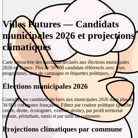
Villes Futures — Candidats
municipales 2026 et projections
climatiques
Carte interactive des candidats déclarés aux élections municipales
2026 en France. Plus de 50 000 candidats référencés avec leurs
programmes, sites de campagne et étiquettes politiques.
Élections municipales 2026
Consultez les candidats déclarés aux municipales 2026 dans plus de
34 000 communes françaises. Filtrez par couleur politique (gauche,
centre, droite, écologistes, extrême-droite), par profil territorial
(urbain, périurbain, rural) et par taille de commune.
Projections climatiques par commune