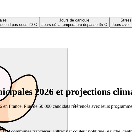
ales
Jours de canicule
Stress
descend pas sous 20°C
Jours où la température dépasse 35°C
Jours avec 
cipales 2026 et projections clim
26 en France. Plus de 50 000 candidats référencés avec leurs programmes,
00 communes françaises. Filtrez par couleur politique (gauche, centre, dr