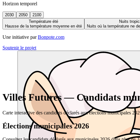
Horizon temporel
2030
2050
2100
Température été
Nuits tropic
Hausse de la température moyenne en été
Nuits où la température ne 
Une initiative par
Bonpote.com
Soutenir le projet
Villes Futures — Candidats muni
Carte interactive des candidats déclarés aux élections municipales 20
Élections municipales 2026
Consultez les candidats déclarés aux municipales 2026 dans plus de 34 0