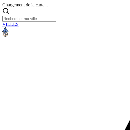
Chargement de la carte...
VILLES