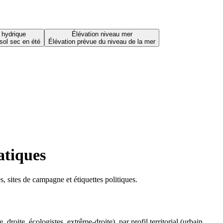
 hydrique
Élévation niveau mer
sol sec en été
Élévation prévue du niveau de la mer
atiques
 sites de campagne et étiquettes politiques.
oite, écologistes, extrême-droite), par profil territorial (urbain,