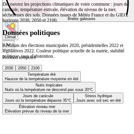
Découvrez les projections climatiques de votre commune : jours de
canicule, température estivale, élévation du niveau de la mer,
sécheresses des sols. Données issues de Météo France et du GIEC,
Brebis galeuses
horizons 2030, 2050 et 2100.
Données politiques
Climat
Résultats des élections municipales 2020, présidentielles 2022 et
législatives 2022. Couleur politique actuelle de la mairie, stabilité
politique, taux d'abstention.
Horizon temporel
2030
2050
2100
Température été
Hausse de la température moyenne en été
Nuits tropicales
Nuits où la température ne descend pas sous 20°C
Jours de canicule
Stress hydrique
Jours où la température dépasse 35°C
Jours avec sol sec en été
Élévation niveau mer
Élévation prévue du niveau de la mer