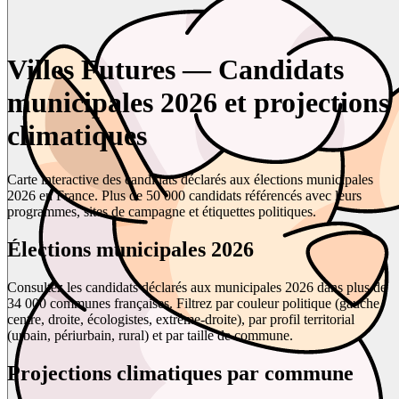
Villes Futures — Candidats
municipales 2026 et projections
climatiques
Carte interactive des candidats déclarés aux élections municipales
2026 en France. Plus de 50 000 candidats référencés avec leurs
programmes, sites de campagne et étiquettes politiques.
Élections municipales 2026
Consultez les candidats déclarés aux municipales 2026 dans plus de
34 000 communes françaises. Filtrez par couleur politique (gauche,
centre, droite, écologistes, extrême-droite), par profil territorial
(urbain, périurbain, rural) et par taille de commune.
Projections climatiques par commune