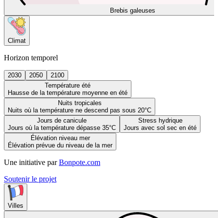
Brebis galeuses
Climat
Horizon temporel
2030
2050
2100
Température été
Hausse de la température moyenne en été
Nuits tropicales
Nuits où la température ne descend pas sous 20°C
Jours de canicule
Stress hydrique
Jours où la température dépasse 35°C
Jours avec sol sec en été
Élévation niveau mer
Élévation prévue du niveau de la mer
Une initiative par
Bonpote.com
Soutenir le projet
Villes