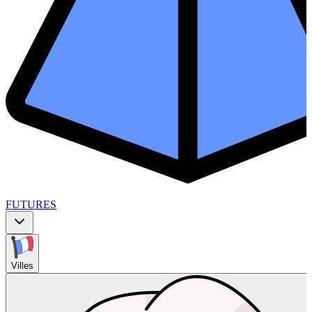
FUTURES
Villes