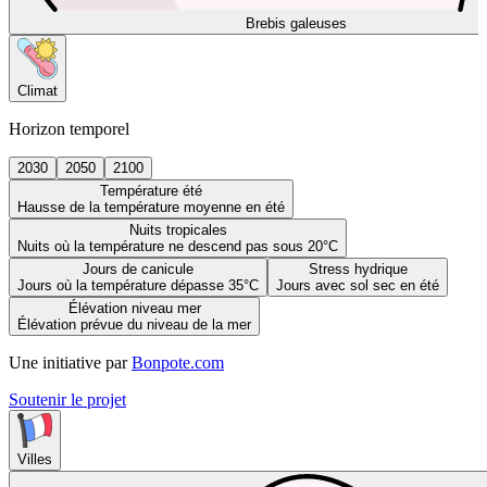
Brebis galeuses
Climat
Horizon temporel
2030
2050
2100
Température été
Hausse de la température moyenne en été
Nuits tropicales
Nuits où la température ne descend pas sous 20°C
Jours de canicule
Stress hydrique
Jours où la température dépasse 35°C
Jours avec sol sec en été
Élévation niveau mer
Élévation prévue du niveau de la mer
Une initiative par
Bonpote.com
Soutenir le projet
Villes