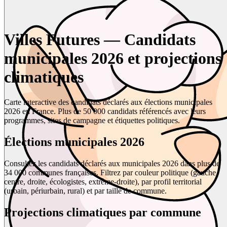
Villes Futures — Candidats
municipales 2026 et projections
climatiques
Carte interactive des candidats déclarés aux élections municipales
2026 en France. Plus de 50 000 candidats référencés avec leurs
programmes, sites de campagne et étiquettes politiques.
Élections municipales 2026
Consultez les candidats déclarés aux municipales 2026 dans plus de
34 000 communes françaises. Filtrez par couleur politique (gauche,
centre, droite, écologistes, extrême-droite), par profil territorial
(urbain, périurbain, rural) et par taille de commune.
Projections climatiques par commune