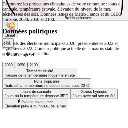
Découvrez les projections climatiques de votre commune : jours de
canicule, température estivale, élévation du niveau de la mer,
sécheresses des sols. Données issues de Météo France et du GIEC,
Brebis galeuses
horizons 2030, 2050 et 2100.
Données politiques
Climat
Résultats des élections municipales 2020, présidentielles 2022 et
législatives 2022. Couleur politique actuelle de la mairie, stabilité
politique, taux d'abstention.
Horizon temporel
2030
2050
2100
Température été
Hausse de la température moyenne en été
Nuits tropicales
Nuits où la température ne descend pas sous 20°C
Jours de canicule
Stress hydrique
Jours où la température dépasse 35°C
Jours avec sol sec en été
Élévation niveau mer
Élévation prévue du niveau de la mer