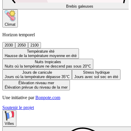
Brebis galeuses
Climat
Horizon temporel
2030
2050
2100
Température été
Hausse de la température moyenne en été
Nuits tropicales
Nuits où la température ne descend pas sous 20°C
Jours de canicule
Stress hydrique
Jours où la température dépasse 35°C
Jours avec sol sec en été
Élévation niveau mer
Élévation prévue du niveau de la mer
Une initiative par
Bonpote.com
Soutenir le projet
Villes