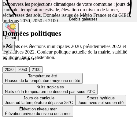
Découvrez les projections climatiques de votre commune : jours de
canicule, température estivale, élévation du niveau de la mer,
sécheresses des sols. Données issues de Météo France et du GIEC,
Brebis galeuses
horizons 2030, 2050 et 2100.
Données politiques
Climat
Résultats des élections municipales 2020, présidentielles 2022 et
législatives 2022. Couleur politique actuelle de la mairie, stabilité
politique, taux d'abstention.
Horizon temporel
2030
2050
2100
Température été
Hausse de la température moyenne en été
Nuits tropicales
Nuits où la température ne descend pas sous 20°C
Jours de canicule
Stress hydrique
Jours où la température dépasse 35°C
Jours avec sol sec en été
Élévation niveau mer
Élévation prévue du niveau de la mer