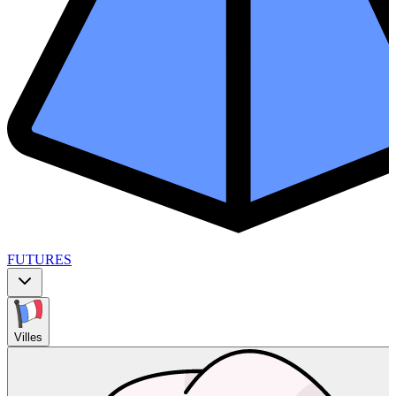
FUTURES
Villes