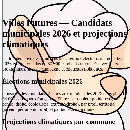
Villes Futures — Candidats
municipales 2026 et projections
climatiques
Carte interactive des candidats déclarés aux élections municipales
2026 en France. Plus de 50 000 candidats référencés avec leurs
programmes, sites de campagne et étiquettes politiques.
Élections municipales 2026
Consultez les candidats déclarés aux municipales 2026 dans plus de
34 000 communes françaises. Filtrez par couleur politique (gauche,
centre, droite, écologistes, extrême-droite), par profil territorial
(urbain, périurbain, rural) et par taille de commune.
Projections climatiques par commune