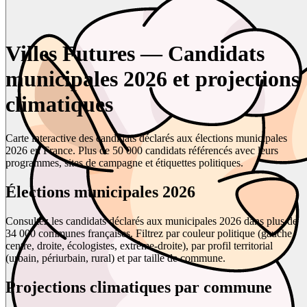
Villes Futures — Candidats
municipales 2026 et projections
climatiques
Carte interactive des candidats déclarés aux élections municipales
2026 en France. Plus de 50 000 candidats référencés avec leurs
programmes, sites de campagne et étiquettes politiques.
Élections municipales 2026
Consultez les candidats déclarés aux municipales 2026 dans plus de
34 000 communes françaises. Filtrez par couleur politique (gauche,
centre, droite, écologistes, extrême-droite), par profil territorial
(urbain, périurbain, rural) et par taille de commune.
Projections climatiques par commune