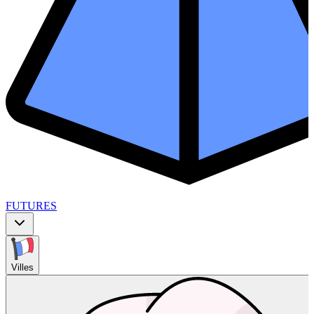
FUTURES
Villes