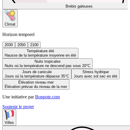
Brebis galeuses
Climat
Horizon temporel
2030
2050
2100
Température été
Hausse de la température moyenne en été
Nuits tropicales
Nuits où la température ne descend pas sous 20°C
Jours de canicule
Stress hydrique
Jours où la température dépasse 35°C
Jours avec sol sec en été
Élévation niveau mer
Élévation prévue du niveau de la mer
Une initiative par
Bonpote.com
Soutenir le projet
Villes