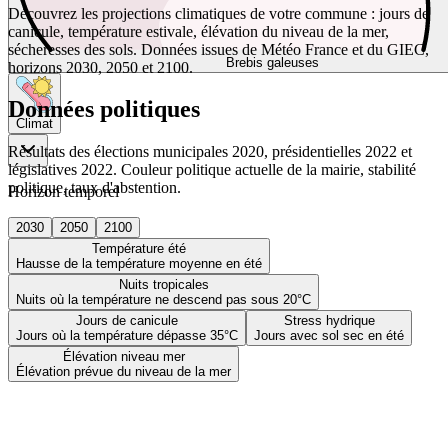
Découvrez les projections climatiques de votre commune : jours de
canicule, température estivale, élévation du niveau de la mer,
sécheresses des sols. Données issues de Météo France et du GIEC,
Brebis galeuses
horizons 2030, 2050 et 2100.
Données politiques
Climat
Résultats des élections municipales 2020, présidentielles 2022 et
législatives 2022. Couleur politique actuelle de la mairie, stabilité
politique, taux d'abstention.
Horizon temporel
2030
2050
2100
Température été
Hausse de la température moyenne en été
Nuits tropicales
Nuits où la température ne descend pas sous 20°C
Jours de canicule
Stress hydrique
Jours où la température dépasse 35°C
Jours avec sol sec en été
Élévation niveau mer
Élévation prévue du niveau de la mer