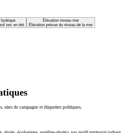
 hydrique
Élévation niveau mer
sol sec en été
Élévation prévue du niveau de la mer
atiques
 sites de campagne et étiquettes politiques.
oite, écologistes, extrême-droite), par profil territorial (urbain,