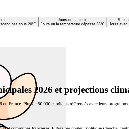
ales
Jours de canicule
Stress
descend pas sous 20°C
Jours où la température dépasse 35°C
Jours avec 
cipales 2026 et projections clim
26 en France. Plus de 50 000 candidats référencés avec leurs programmes,
00 communes françaises. Filtrez par couleur politique (gauche, centre, dr