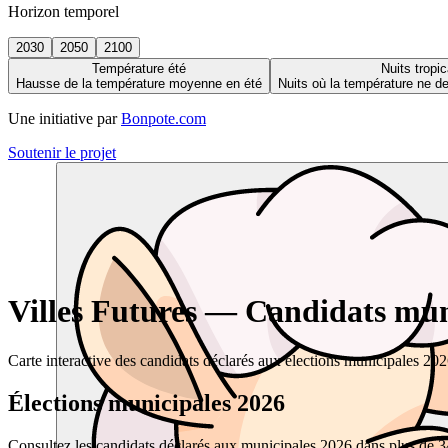
Horizon temporel
2030
2050
2100
Température été
Nuits tropic
Hausse de la température moyenne en été
Nuits où la température ne 
Une initiative par
Bonpote.com
Soutenir le projet
Villes Futures — Candidats muni
Carte interactive des candidats déclarés aux élections municipales 20
Élections municipales 2026
Consultez les candidats déclarés aux municipales 2026 dans plus de 34 0