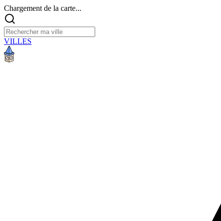
Chargement de la carte...
VILLES