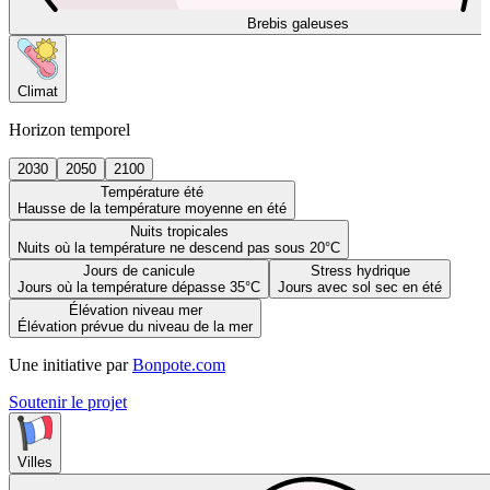
Brebis galeuses
Climat
Horizon temporel
2030
2050
2100
Température été
Hausse de la température moyenne en été
Nuits tropicales
Nuits où la température ne descend pas sous 20°C
Jours de canicule
Stress hydrique
Jours où la température dépasse 35°C
Jours avec sol sec en été
Élévation niveau mer
Élévation prévue du niveau de la mer
Une initiative par
Bonpote.com
Soutenir le projet
Villes