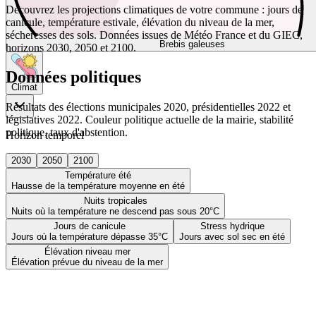
Découvrez les projections climatiques de votre commune : jours de
canicule, température estivale, élévation du niveau de la mer,
sécheresses des sols. Données issues de Météo France et du GIEC,
Brebis galeuses
horizons 2030, 2050 et 2100.
Données politiques
Climat
Résultats des élections municipales 2020, présidentielles 2022 et
législatives 2022. Couleur politique actuelle de la mairie, stabilité
politique, taux d'abstention.
Horizon temporel
2030
2050
2100
Température été
Hausse de la température moyenne en été
Nuits tropicales
Nuits où la température ne descend pas sous 20°C
Jours de canicule
Stress hydrique
Jours où la température dépasse 35°C
Jours avec sol sec en été
Élévation niveau mer
Élévation prévue du niveau de la mer