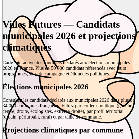
Villes Futures — Candidats
municipales 2026 et projections
climatiques
Carte interactive des candidats déclarés aux élections municipales
2026 en France. Plus de 50 000 candidats référencés avec leurs
programmes, sites de campagne et étiquettes politiques.
Élections municipales 2026
Consultez les candidats déclarés aux municipales 2026 dans plus de
34 000 communes françaises. Filtrez par couleur politique (gauche,
centre, droite, écologistes, extrême-droite), par profil territorial
(urbain, périurbain, rural) et par taille de commune.
Projections climatiques par commune