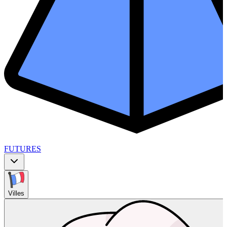
FUTURES
Villes