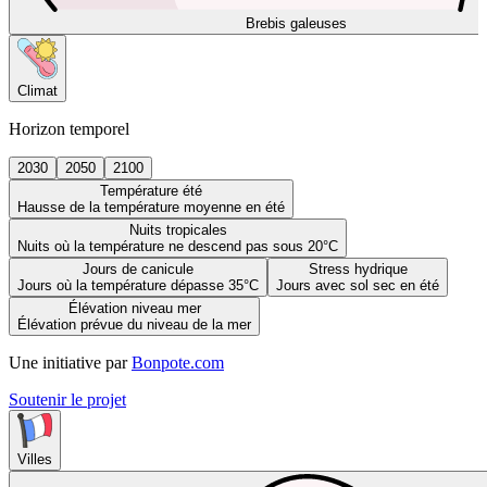
Brebis galeuses
Climat
Horizon temporel
2030
2050
2100
Température été
Hausse de la température moyenne en été
Nuits tropicales
Nuits où la température ne descend pas sous 20°C
Jours de canicule
Stress hydrique
Jours où la température dépasse 35°C
Jours avec sol sec en été
Élévation niveau mer
Élévation prévue du niveau de la mer
Une initiative par
Bonpote.com
Soutenir le projet
Villes