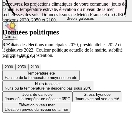
Découvrez les projections climatiques de votre commune : jours de
canicule, température estivale, élévation du niveau de la mer,
sécheresses des sols. Données issues de Météo France et du GIEC,
Brebis galeuses
horizons 2030, 2050 et 2100.
Données politiques
Climat
Résultats des élections municipales 2020, présidentielles 2022 et
législatives 2022. Couleur politique actuelle de la mairie, stabilité
politique, taux d'abstention.
Horizon temporel
2030
2050
2100
Température été
Hausse de la température moyenne en été
Nuits tropicales
Nuits où la température ne descend pas sous 20°C
Jours de canicule
Stress hydrique
Jours où la température dépasse 35°C
Jours avec sol sec en été
Élévation niveau mer
Élévation prévue du niveau de la mer