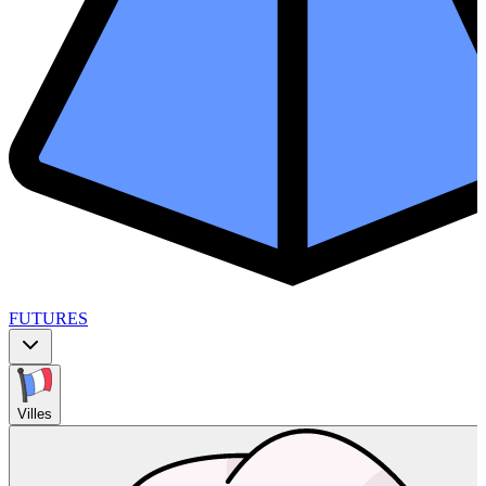
FUTURES
Villes