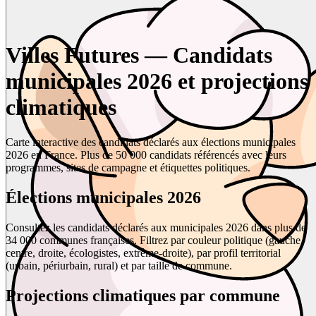
Villes Futures — Candidats
municipales 2026 et projections
climatiques
Carte interactive des candidats déclarés aux élections municipales
2026 en France. Plus de 50 000 candidats référencés avec leurs
programmes, sites de campagne et étiquettes politiques.
Élections municipales 2026
Consultez les candidats déclarés aux municipales 2026 dans plus de
34 000 communes françaises. Filtrez par couleur politique (gauche,
centre, droite, écologistes, extrême-droite), par profil territorial
(urbain, périurbain, rural) et par taille de commune.
Projections climatiques par commune