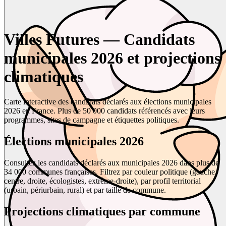
Villes Futures — Candidats
municipales 2026 et projections
climatiques
Carte interactive des candidats déclarés aux élections municipales
2026 en France. Plus de 50 000 candidats référencés avec leurs
programmes, sites de campagne et étiquettes politiques.
Élections municipales 2026
Consultez les candidats déclarés aux municipales 2026 dans plus de
34 000 communes françaises. Filtrez par couleur politique (gauche,
centre, droite, écologistes, extrême-droite), par profil territorial
(urbain, périurbain, rural) et par taille de commune.
Projections climatiques par commune