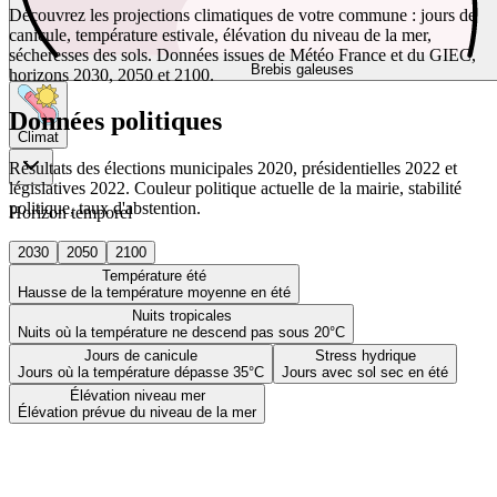
Découvrez les projections climatiques de votre commune : jours de
canicule, température estivale, élévation du niveau de la mer,
sécheresses des sols. Données issues de Météo France et du GIEC,
Brebis galeuses
horizons 2030, 2050 et 2100.
Données politiques
Climat
Résultats des élections municipales 2020, présidentielles 2022 et
législatives 2022. Couleur politique actuelle de la mairie, stabilité
politique, taux d'abstention.
Horizon temporel
2030
2050
2100
Température été
Hausse de la température moyenne en été
Nuits tropicales
Nuits où la température ne descend pas sous 20°C
Jours de canicule
Stress hydrique
Jours où la température dépasse 35°C
Jours avec sol sec en été
Élévation niveau mer
Élévation prévue du niveau de la mer