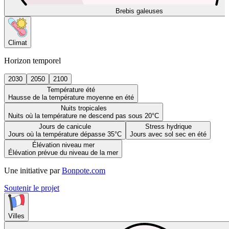
Brebis galeuses
Climat
Horizon temporel
2030
2050
2100
Température été
Hausse de la température moyenne en été
Nuits tropicales
Nuits où la température ne descend pas sous 20°C
Jours de canicule
Stress hydrique
Jours où la température dépasse 35°C
Jours avec sol sec en été
Élévation niveau mer
Élévation prévue du niveau de la mer
Une initiative par
Bonpote.com
Soutenir le projet
Villes