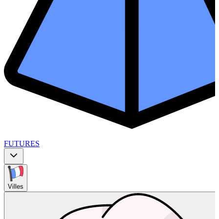
FUTURES
Villes