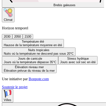
Brebis galeuses
Climat
Horizon temporel
2030
2050
2100
Température été
Hausse de la température moyenne en été
Nuits tropicales
Nuits où la température ne descend pas sous 20°C
Jours de canicule
Stress hydrique
Jours où la température dépasse 35°C
Jours avec sol sec en été
Élévation niveau mer
Élévation prévue du niveau de la mer
Une initiative par
Bonpote.com
Soutenir le projet
Villes