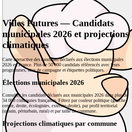
Villes Futures — Candidats
municipales 2026 et projections
climatiques
Carte interactive des candidats déclarés aux élections municipales
2026 en France. Plus de 50 000 candidats référencés avec leurs
programmes, sites de campagne et étiquettes politiques.
Élections municipales 2026
Consultez les candidats déclarés aux municipales 2026 dans plus de
34 000 communes françaises. Filtrez par couleur politique (gauche,
centre, droite, écologistes, extrême-droite), par profil territorial
(urbain, périurbain, rural) et par taille de commune.
Projections climatiques par commune