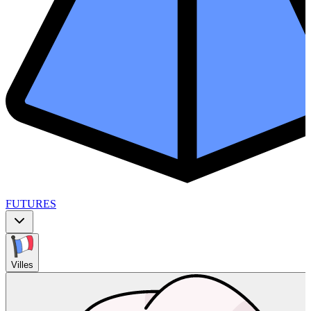
FUTURES
Villes