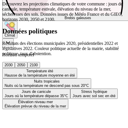
Découvrez les projections climatiques de votre commune : jours de
canicule, température estivale, élévation du niveau de la mer,
sécheresses des sols. Données issues de Météo France et du GIEC,
Brebis galeuses
horizons 2030, 2050 et 2100.
Données politiques
Climat
Résultats des élections municipales 2020, présidentielles 2022 et
législatives 2022. Couleur politique actuelle de la mairie, stabilité
politique, taux d'abstention.
Horizon temporel
2030
2050
2100
Température été
Hausse de la température moyenne en été
Nuits tropicales
Nuits où la température ne descend pas sous 20°C
Jours de canicule
Stress hydrique
Jours où la température dépasse 35°C
Jours avec sol sec en été
Élévation niveau mer
Élévation prévue du niveau de la mer