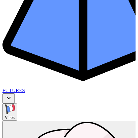
FUTURES
Villes