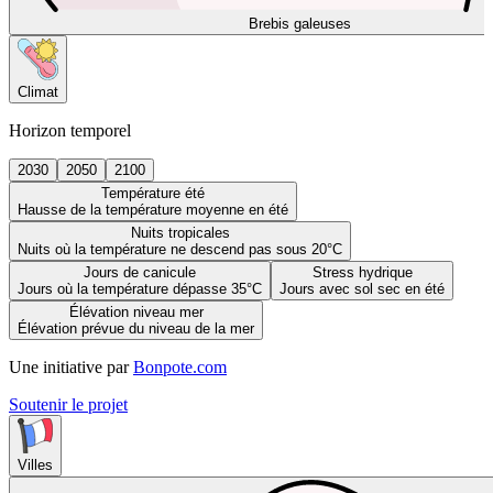
Brebis galeuses
Climat
Horizon temporel
2030
2050
2100
Température été
Hausse de la température moyenne en été
Nuits tropicales
Nuits où la température ne descend pas sous 20°C
Jours de canicule
Stress hydrique
Jours où la température dépasse 35°C
Jours avec sol sec en été
Élévation niveau mer
Élévation prévue du niveau de la mer
Une initiative par
Bonpote.com
Soutenir le projet
Villes