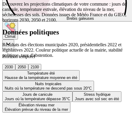
Découvrez les projections climatiques de votre commune : jours de
canicule, température estivale, élévation du niveau de la mer,
sécheresses des sols. Données issues de Météo France et du GIEC,
Brebis galeuses
horizons 2030, 2050 et 2100.
Données politiques
Climat
Résultats des élections municipales 2020, présidentielles 2022 et
législatives 2022. Couleur politique actuelle de la mairie, stabilité
politique, taux d'abstention.
Horizon temporel
2030
2050
2100
Température été
Hausse de la température moyenne en été
Nuits tropicales
Nuits où la température ne descend pas sous 20°C
Jours de canicule
Stress hydrique
Jours où la température dépasse 35°C
Jours avec sol sec en été
Élévation niveau mer
Élévation prévue du niveau de la mer