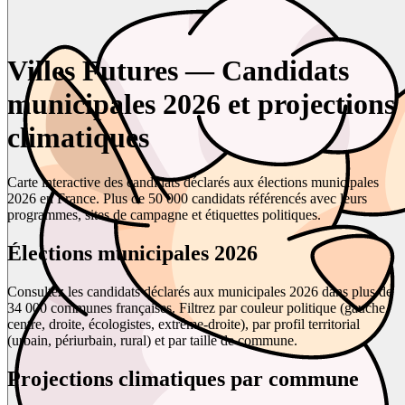
Villes Futures — Candidats
municipales 2026 et projections
climatiques
Carte interactive des candidats déclarés aux élections municipales
2026 en France. Plus de 50 000 candidats référencés avec leurs
programmes, sites de campagne et étiquettes politiques.
Élections municipales 2026
Consultez les candidats déclarés aux municipales 2026 dans plus de
34 000 communes françaises. Filtrez par couleur politique (gauche,
centre, droite, écologistes, extrême-droite), par profil territorial
(urbain, périurbain, rural) et par taille de commune.
Projections climatiques par commune