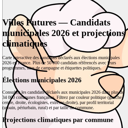
Villes Futures — Candidats
municipales 2026 et projections
climatiques
Carte interactive des candidats déclarés aux élections municipales
2026 en France. Plus de 50 000 candidats référencés avec leurs
programmes, sites de campagne et étiquettes politiques.
Élections municipales 2026
Consultez les candidats déclarés aux municipales 2026 dans plus de
34 000 communes françaises. Filtrez par couleur politique (gauche,
centre, droite, écologistes, extrême-droite), par profil territorial
(urbain, périurbain, rural) et par taille de commune.
Projections climatiques par commune