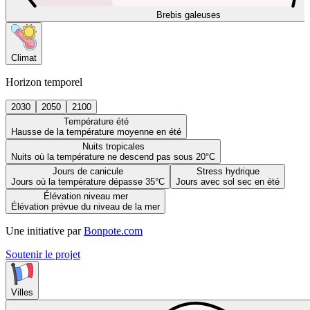
Brebis galeuses
Climat
Horizon temporel
2030
2050
2100
Température été
Hausse de la température moyenne en été
Nuits tropicales
Nuits où la température ne descend pas sous 20°C
Jours de canicule
Stress hydrique
Jours où la température dépasse 35°C
Jours avec sol sec en été
Élévation niveau mer
Élévation prévue du niveau de la mer
Une initiative par
Bonpote.com
Soutenir le projet
Villes