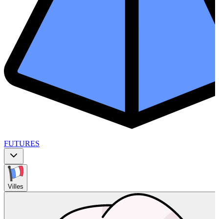
FUTURES
Villes