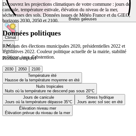
Découvrez les projections climatiques de votre commune : jours de
canicule, température estivale, élévation du niveau de la mer,
sécheresses des sols. Données issues de Météo France et du GIEC,
Brebis galeuses
horizons 2030, 2050 et 2100.
Données politiques
Climat
Résultats des élections municipales 2020, présidentielles 2022 et
législatives 2022. Couleur politique actuelle de la mairie, stabilité
politique, taux d'abstention.
Horizon temporel
2030
2050
2100
Température été
Hausse de la température moyenne en été
Nuits tropicales
Nuits où la température ne descend pas sous 20°C
Jours de canicule
Stress hydrique
Jours où la température dépasse 35°C
Jours avec sol sec en été
Élévation niveau mer
Élévation prévue du niveau de la mer