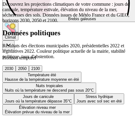
Découvrez les projections climatiques de votre commune : jours de
canicule, température estivale, élévation du niveau de la mer,
sécheresses des sols. Données issues de Météo France et du GIEC,
Brebis galeuses
horizons 2030, 2050 et 2100.
Données politiques
Climat
Résultats des élections municipales 2020, présidentielles 2022 et
législatives 2022. Couleur politique actuelle de la mairie, stabilité
politique, taux d'abstention.
Horizon temporel
2030
2050
2100
Température été
Hausse de la température moyenne en été
Nuits tropicales
Nuits où la température ne descend pas sous 20°C
Jours de canicule
Stress hydrique
Jours où la température dépasse 35°C
Jours avec sol sec en été
Élévation niveau mer
Élévation prévue du niveau de la mer