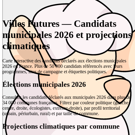
Villes Futures — Candidats
municipales 2026 et projections
climatiques
Carte interactive des candidats déclarés aux élections municipales
2026 en France. Plus de 50 000 candidats référencés avec leurs
programmes, sites de campagne et étiquettes politiques.
Élections municipales 2026
Consultez les candidats déclarés aux municipales 2026 dans plus de
34 000 communes françaises. Filtrez par couleur politique (gauche,
centre, droite, écologistes, extrême-droite), par profil territorial
(urbain, périurbain, rural) et par taille de commune.
Projections climatiques par commune