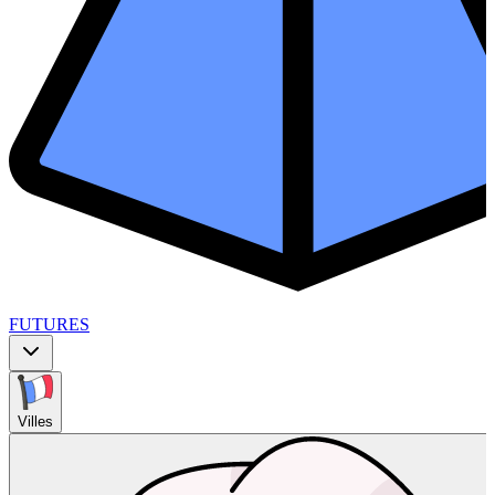
FUTURES
Villes