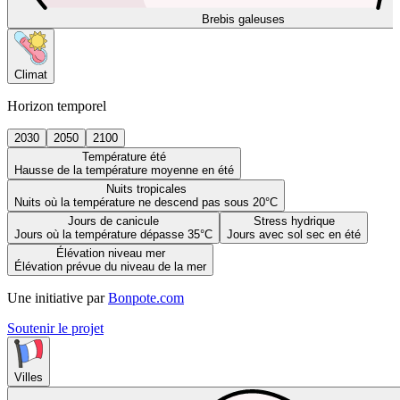
Brebis galeuses
Climat
Horizon temporel
2030
2050
2100
Température été
Hausse de la température moyenne en été
Nuits tropicales
Nuits où la température ne descend pas sous 20°C
Jours de canicule
Stress hydrique
Jours où la température dépasse 35°C
Jours avec sol sec en été
Élévation niveau mer
Élévation prévue du niveau de la mer
Une initiative par
Bonpote.com
Soutenir le projet
Villes