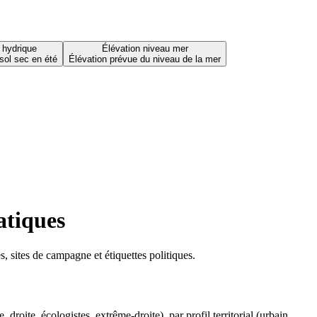
 hydrique
Élévation niveau mer
sol sec en été
Élévation prévue du niveau de la mer
atiques
 sites de campagne et étiquettes politiques.
oite, écologistes, extrême-droite), par profil territorial (urbain,