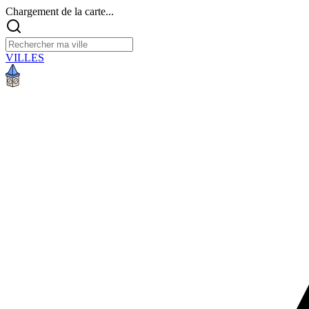
Chargement de la carte...
VILLES