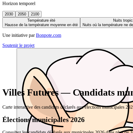
Horizon temporel
2030
2050
2100
Température été
Nuits tropic
Hausse de la température moyenne en été
Nuits où la température ne 
Une initiative par
Bonpote.com
Soutenir le projet
Villes Futures — Candidats muni
Carte interactive des candidats déclarés aux élections municipales 20
Élections municipales 2026
Consultez les candidats déclarés aux municipales 2026 dans plus de 34 0