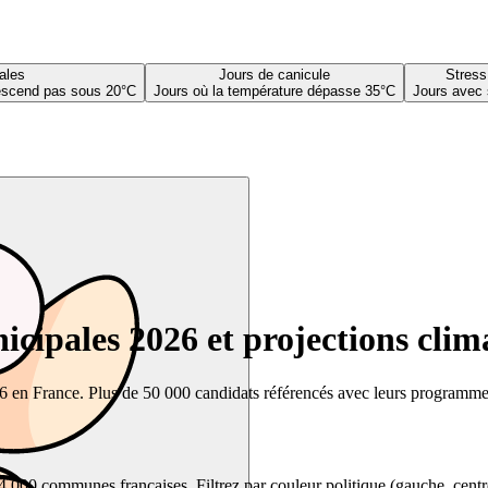
ales
Jours de canicule
Stress
descend pas sous 20°C
Jours où la température dépasse 35°C
Jours avec 
cipales 2026 et projections clim
26 en France. Plus de 50 000 candidats référencés avec leurs programmes,
00 communes françaises. Filtrez par couleur politique (gauche, centre, dr