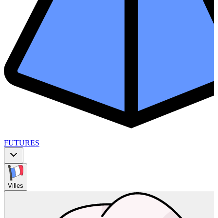
FUTURES
Villes