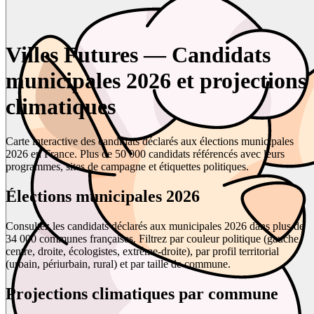
Villes Futures — Candidats
municipales 2026 et projections
climatiques
Carte interactive des candidats déclarés aux élections municipales
2026 en France. Plus de 50 000 candidats référencés avec leurs
programmes, sites de campagne et étiquettes politiques.
Élections municipales 2026
Consultez les candidats déclarés aux municipales 2026 dans plus de
34 000 communes françaises. Filtrez par couleur politique (gauche,
centre, droite, écologistes, extrême-droite), par profil territorial
(urbain, périurbain, rural) et par taille de commune.
Projections climatiques par commune