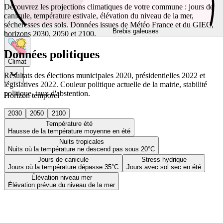
Découvrez les projections climatiques de votre commune : jours de
canicule, température estivale, élévation du niveau de la mer,
sécheresses des sols. Données issues de Météo France et du GIEC,
Brebis galeuses
horizons 2030, 2050 et 2100.
Données politiques
Climat
Résultats des élections municipales 2020, présidentielles 2022 et
législatives 2022. Couleur politique actuelle de la mairie, stabilité
politique, taux d'abstention.
Horizon temporel
2030
2050
2100
Température été
Hausse de la température moyenne en été
Nuits tropicales
Nuits où la température ne descend pas sous 20°C
Jours de canicule
Stress hydrique
Jours où la température dépasse 35°C
Jours avec sol sec en été
Élévation niveau mer
Élévation prévue du niveau de la mer