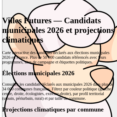
Villes Futures — Candidats
municipales 2026 et projections
climatiques
Carte interactive des candidats déclarés aux élections municipales
2026 en France. Plus de 50 000 candidats référencés avec leurs
programmes, sites de campagne et étiquettes politiques.
Élections municipales 2026
Consultez les candidats déclarés aux municipales 2026 dans plus de
34 000 communes françaises. Filtrez par couleur politique (gauche,
centre, droite, écologistes, extrême-droite), par profil territorial
(urbain, périurbain, rural) et par taille de commune.
Projections climatiques par commune