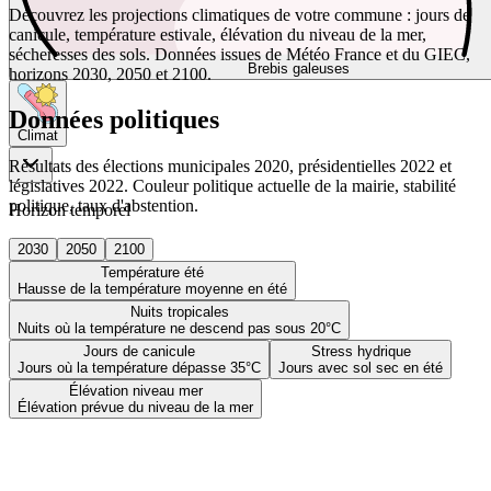
Découvrez les projections climatiques de votre commune : jours de
canicule, température estivale, élévation du niveau de la mer,
sécheresses des sols. Données issues de Météo France et du GIEC,
Brebis galeuses
horizons 2030, 2050 et 2100.
Données politiques
Climat
Résultats des élections municipales 2020, présidentielles 2022 et
législatives 2022. Couleur politique actuelle de la mairie, stabilité
politique, taux d'abstention.
Horizon temporel
2030
2050
2100
Température été
Hausse de la température moyenne en été
Nuits tropicales
Nuits où la température ne descend pas sous 20°C
Jours de canicule
Stress hydrique
Jours où la température dépasse 35°C
Jours avec sol sec en été
Élévation niveau mer
Élévation prévue du niveau de la mer