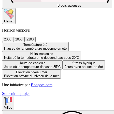
Brebis galeuses
Climat
Horizon temporel
2030
2050
2100
Température été
Hausse de la température moyenne en été
Nuits tropicales
Nuits où la température ne descend pas sous 20°C
Jours de canicule
Stress hydrique
Jours où la température dépasse 35°C
Jours avec sol sec en été
Élévation niveau mer
Élévation prévue du niveau de la mer
Une initiative par
Bonpote.com
Soutenir le projet
Villes