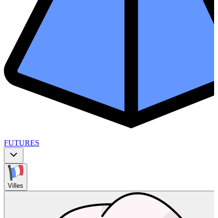
FUTURES
Villes