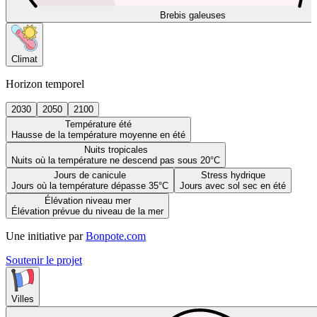
Brebis galeuses
Climat
Horizon temporel
2030
2050
2100
Température été
Hausse de la température moyenne en été
Nuits tropicales
Nuits où la température ne descend pas sous 20°C
Jours de canicule
Stress hydrique
Jours où la température dépasse 35°C
Jours avec sol sec en été
Élévation niveau mer
Élévation prévue du niveau de la mer
Une initiative par
Bonpote.com
Soutenir le projet
Villes