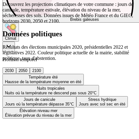
Découvrez les projections climatiques de votre commune : jours de
canicule, température estivale, élévation du niveau de la mer,
sécheresses des sols. Données issues de Météo France et du GIEC,
Brebis galeuses
horizons 2030, 2050 et 2100.
Données politiques
Climat
Résultats des élections municipales 2020, présidentielles 2022 et
législatives 2022. Couleur politique actuelle de la mairie, stabilité
politique, taux d'abstention.
Horizon temporel
2030
2050
2100
Température été
Hausse de la température moyenne en été
Nuits tropicales
Nuits où la température ne descend pas sous 20°C
Jours de canicule
Stress hydrique
Jours où la température dépasse 35°C
Jours avec sol sec en été
Élévation niveau mer
Élévation prévue du niveau de la mer