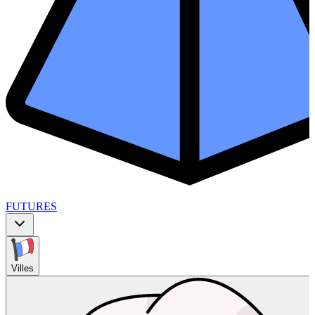
FUTURES
Villes