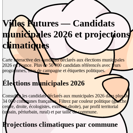
Villes Futures — Candidats
municipales 2026 et projections
climatiques
Carte interactive des candidats déclarés aux élections municipales
2026 en France. Plus de 50 000 candidats référencés avec leurs
programmes, sites de campagne et étiquettes politiques.
Élections municipales 2026
Consultez les candidats déclarés aux municipales 2026 dans plus de
34 000 communes françaises. Filtrez par couleur politique (gauche,
centre, droite, écologistes, extrême-droite), par profil territorial
(urbain, périurbain, rural) et par taille de commune.
Projections climatiques par commune