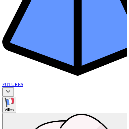
FUTURES
Villes