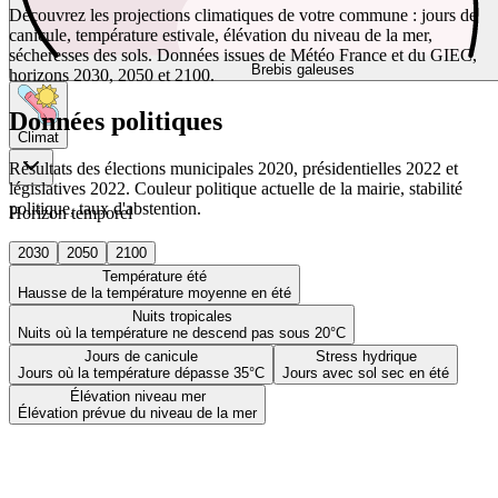
Découvrez les projections climatiques de votre commune : jours de
canicule, température estivale, élévation du niveau de la mer,
sécheresses des sols. Données issues de Météo France et du GIEC,
Brebis galeuses
horizons 2030, 2050 et 2100.
Données politiques
Climat
Résultats des élections municipales 2020, présidentielles 2022 et
législatives 2022. Couleur politique actuelle de la mairie, stabilité
politique, taux d'abstention.
Horizon temporel
2030
2050
2100
Température été
Hausse de la température moyenne en été
Nuits tropicales
Nuits où la température ne descend pas sous 20°C
Jours de canicule
Stress hydrique
Jours où la température dépasse 35°C
Jours avec sol sec en été
Élévation niveau mer
Élévation prévue du niveau de la mer