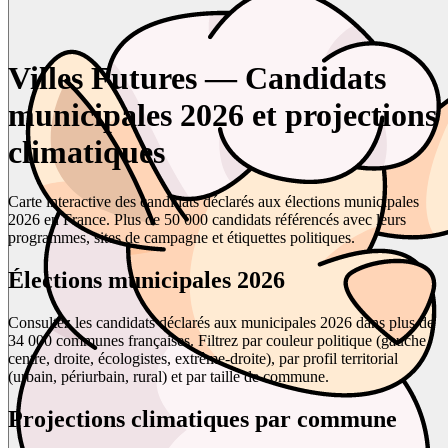
Villes Futures — Candidats
municipales 2026 et projections
climatiques
Carte interactive des candidats déclarés aux élections municipales
2026 en France. Plus de 50 000 candidats référencés avec leurs
programmes, sites de campagne et étiquettes politiques.
Élections municipales 2026
Consultez les candidats déclarés aux municipales 2026 dans plus de
34 000 communes françaises. Filtrez par couleur politique (gauche,
centre, droite, écologistes, extrême-droite), par profil territorial
(urbain, périurbain, rural) et par taille de commune.
Projections climatiques par commune