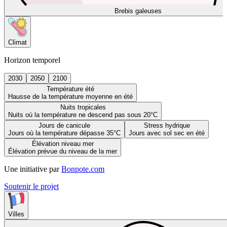
Brebis galeuses
Climat
Horizon temporel
2030
2050
2100
Température été
Hausse de la température moyenne en été
Nuits tropicales
Nuits où la température ne descend pas sous 20°C
Jours de canicule
Stress hydrique
Jours où la température dépasse 35°C
Jours avec sol sec en été
Élévation niveau mer
Élévation prévue du niveau de la mer
Une initiative par
Bonpote.com
Soutenir le projet
Villes