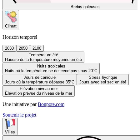
Brebis galeuses
Climat
Horizon temporel
2030
2050
2100
Température été
Hausse de la température moyenne en été
Nuits tropicales
Nuits où la température ne descend pas sous 20°C
Jours de canicule
Stress hydrique
Jours où la température dépasse 35°C
Jours avec sol sec en été
Élévation niveau mer
Élévation prévue du niveau de la mer
Une initiative par
Bonpote.com
Soutenir le projet
Villes