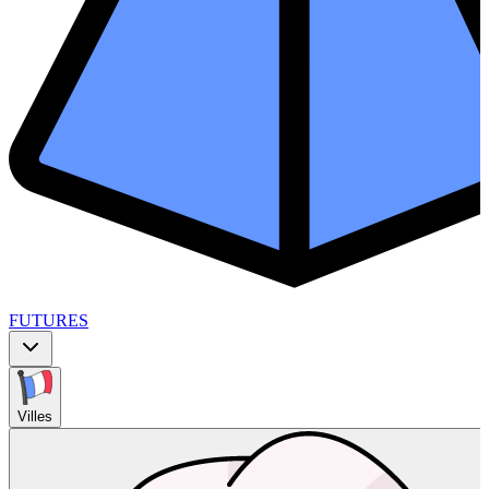
FUTURES
Villes