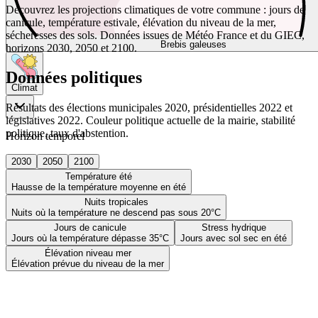
Découvrez les projections climatiques de votre commune : jours de
canicule, température estivale, élévation du niveau de la mer,
sécheresses des sols. Données issues de Météo France et du GIEC,
Brebis galeuses
horizons 2030, 2050 et 2100.
Données politiques
Climat
Résultats des élections municipales 2020, présidentielles 2022 et
législatives 2022. Couleur politique actuelle de la mairie, stabilité
politique, taux d'abstention.
Horizon temporel
2030
2050
2100
Température été
Hausse de la température moyenne en été
Nuits tropicales
Nuits où la température ne descend pas sous 20°C
Jours de canicule
Stress hydrique
Jours où la température dépasse 35°C
Jours avec sol sec en été
Élévation niveau mer
Élévation prévue du niveau de la mer