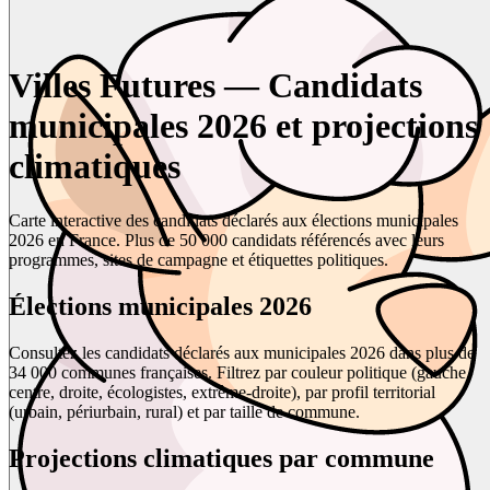
Villes Futures — Candidats
municipales 2026 et projections
climatiques
Carte interactive des candidats déclarés aux élections municipales
2026 en France. Plus de 50 000 candidats référencés avec leurs
programmes, sites de campagne et étiquettes politiques.
Élections municipales 2026
Consultez les candidats déclarés aux municipales 2026 dans plus de
34 000 communes françaises. Filtrez par couleur politique (gauche,
centre, droite, écologistes, extrême-droite), par profil territorial
(urbain, périurbain, rural) et par taille de commune.
Projections climatiques par commune