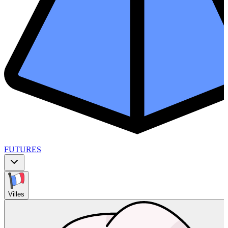
FUTURES
Villes