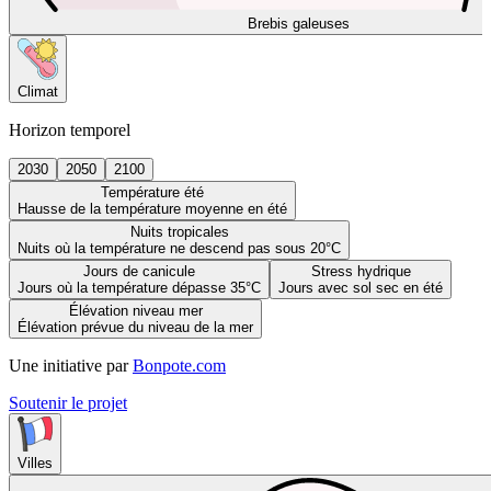
Brebis galeuses
Climat
Horizon temporel
2030
2050
2100
Température été
Hausse de la température moyenne en été
Nuits tropicales
Nuits où la température ne descend pas sous 20°C
Jours de canicule
Stress hydrique
Jours où la température dépasse 35°C
Jours avec sol sec en été
Élévation niveau mer
Élévation prévue du niveau de la mer
Une initiative par
Bonpote.com
Soutenir le projet
Villes