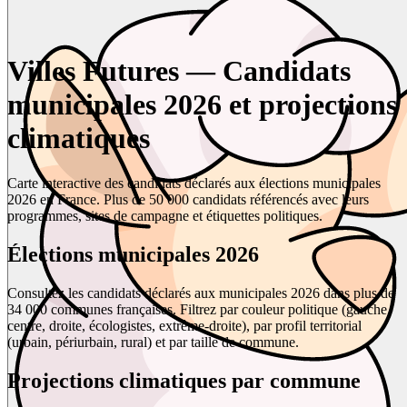
Villes Futures — Candidats
municipales 2026 et projections
climatiques
Carte interactive des candidats déclarés aux élections municipales
2026 en France. Plus de 50 000 candidats référencés avec leurs
programmes, sites de campagne et étiquettes politiques.
Élections municipales 2026
Consultez les candidats déclarés aux municipales 2026 dans plus de
34 000 communes françaises. Filtrez par couleur politique (gauche,
centre, droite, écologistes, extrême-droite), par profil territorial
(urbain, périurbain, rural) et par taille de commune.
Projections climatiques par commune