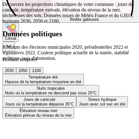
Découvrez les projections climatiques de votre commune : jours de
canicule, température estivale, élévation du niveau de la mer,
sécheresses des sols. Données issues de Météo France et du GIEC,
Brebis galeuses
horizons 2030, 2050 et 2100.
Données politiques
Climat
Résultats des élections municipales 2020, présidentielles 2022 et
législatives 2022. Couleur politique actuelle de la mairie, stabilité
politique, taux d'abstention.
Horizon temporel
2030
2050
2100
Température été
Hausse de la température moyenne en été
Nuits tropicales
Nuits où la température ne descend pas sous 20°C
Jours de canicule
Stress hydrique
Jours où la température dépasse 35°C
Jours avec sol sec en été
Élévation niveau mer
Élévation prévue du niveau de la mer