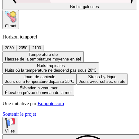
Brebis galeuses
Climat
Horizon temporel
2030
2050
2100
Température été
Hausse de la température moyenne en été
Nuits tropicales
Nuits où la température ne descend pas sous 20°C
Jours de canicule
Stress hydrique
Jours où la température dépasse 35°C
Jours avec sol sec en été
Élévation niveau mer
Élévation prévue du niveau de la mer
Une initiative par
Bonpote.com
Soutenir le projet
Villes