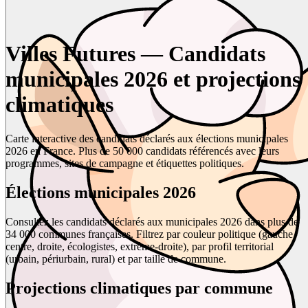
Villes Futures — Candidats
municipales 2026 et projections
climatiques
Carte interactive des candidats déclarés aux élections municipales
2026 en France. Plus de 50 000 candidats référencés avec leurs
programmes, sites de campagne et étiquettes politiques.
Élections municipales 2026
Consultez les candidats déclarés aux municipales 2026 dans plus de
34 000 communes françaises. Filtrez par couleur politique (gauche,
centre, droite, écologistes, extrême-droite), par profil territorial
(urbain, périurbain, rural) et par taille de commune.
Projections climatiques par commune