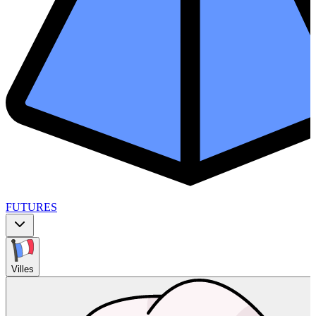
FUTURES
Villes