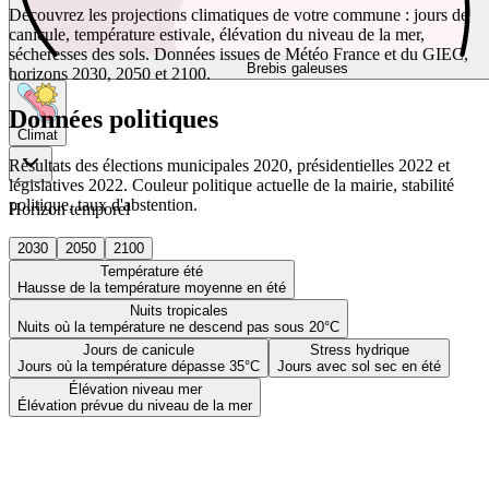
Découvrez les projections climatiques de votre commune : jours de
canicule, température estivale, élévation du niveau de la mer,
sécheresses des sols. Données issues de Météo France et du GIEC,
Brebis galeuses
horizons 2030, 2050 et 2100.
Données politiques
Climat
Résultats des élections municipales 2020, présidentielles 2022 et
législatives 2022. Couleur politique actuelle de la mairie, stabilité
politique, taux d'abstention.
Horizon temporel
2030
2050
2100
Température été
Hausse de la température moyenne en été
Nuits tropicales
Nuits où la température ne descend pas sous 20°C
Jours de canicule
Stress hydrique
Jours où la température dépasse 35°C
Jours avec sol sec en été
Élévation niveau mer
Élévation prévue du niveau de la mer