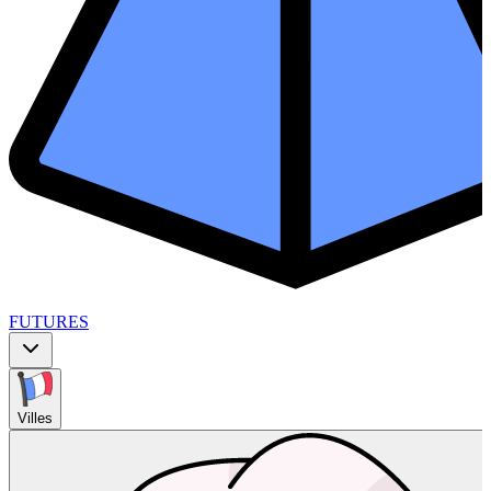
FUTURES
Villes