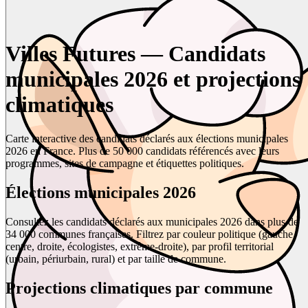
Villes Futures — Candidats
municipales 2026 et projections
climatiques
Carte interactive des candidats déclarés aux élections municipales
2026 en France. Plus de 50 000 candidats référencés avec leurs
programmes, sites de campagne et étiquettes politiques.
Élections municipales 2026
Consultez les candidats déclarés aux municipales 2026 dans plus de
34 000 communes françaises. Filtrez par couleur politique (gauche,
centre, droite, écologistes, extrême-droite), par profil territorial
(urbain, périurbain, rural) et par taille de commune.
Projections climatiques par commune