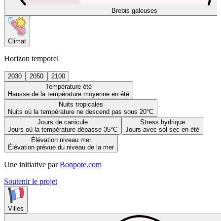
Brebis galeuses
Climat
Horizon temporel
2030
2050
2100
Température été
Hausse de la température moyenne en été
Nuits tropicales
Nuits où la température ne descend pas sous 20°C
Jours de canicule
Stress hydrique
Jours où la température dépasse 35°C
Jours avec sol sec en été
Élévation niveau mer
Élévation prévue du niveau de la mer
Une initiative par
Bonpote.com
Soutenir le projet
Villes