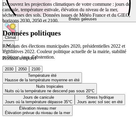
Découvrez les projections climatiques de votre commune : jours de
canicule, température estivale, élévation du niveau de la mer,
sécheresses des sols. Données issues de Météo France et du GIEC,
Brebis galeuses
horizons 2030, 2050 et 2100.
Données politiques
Climat
Résultats des élections municipales 2020, présidentielles 2022 et
législatives 2022. Couleur politique actuelle de la mairie, stabilité
politique, taux d'abstention.
Horizon temporel
2030
2050
2100
Température été
Hausse de la température moyenne en été
Nuits tropicales
Nuits où la température ne descend pas sous 20°C
Jours de canicule
Stress hydrique
Jours où la température dépasse 35°C
Jours avec sol sec en été
Élévation niveau mer
Élévation prévue du niveau de la mer