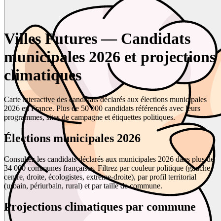
Villes Futures — Candidats
municipales 2026 et projections
climatiques
Carte interactive des candidats déclarés aux élections municipales
2026 en France. Plus de 50 000 candidats référencés avec leurs
programmes, sites de campagne et étiquettes politiques.
Élections municipales 2026
Consultez les candidats déclarés aux municipales 2026 dans plus de
34 000 communes françaises. Filtrez par couleur politique (gauche,
centre, droite, écologistes, extrême-droite), par profil territorial
(urbain, périurbain, rural) et par taille de commune.
Projections climatiques par commune