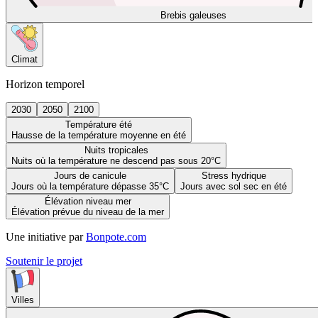
Brebis galeuses
Climat
Horizon temporel
2030
2050
2100
Température été
Hausse de la température moyenne en été
Nuits tropicales
Nuits où la température ne descend pas sous 20°C
Jours de canicule
Stress hydrique
Jours où la température dépasse 35°C
Jours avec sol sec en été
Élévation niveau mer
Élévation prévue du niveau de la mer
Une initiative par
Bonpote.com
Soutenir le projet
Villes