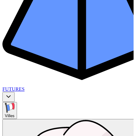
FUTURES
Villes