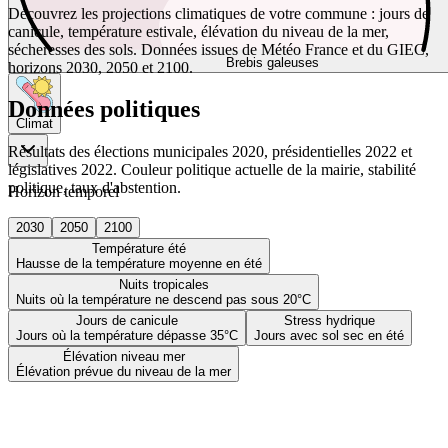
Découvrez les projections climatiques de votre commune : jours de
canicule, température estivale, élévation du niveau de la mer,
sécheresses des sols. Données issues de Météo France et du GIEC,
Brebis galeuses
horizons 2030, 2050 et 2100.
Données politiques
Climat
Résultats des élections municipales 2020, présidentielles 2022 et
législatives 2022. Couleur politique actuelle de la mairie, stabilité
politique, taux d'abstention.
Horizon temporel
2030
2050
2100
Température été
Hausse de la température moyenne en été
Nuits tropicales
Nuits où la température ne descend pas sous 20°C
Jours de canicule
Stress hydrique
Jours où la température dépasse 35°C
Jours avec sol sec en été
Élévation niveau mer
Élévation prévue du niveau de la mer